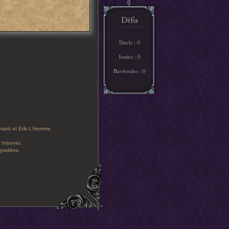
Duels : 0
Joutes : 0
Bavboules : 0
limard et Erik L'Homme.
 Internet.
égradées.