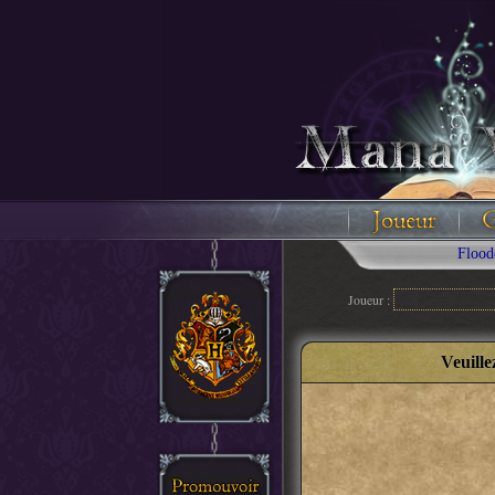
Floodez ave
Joueur :
Veuille