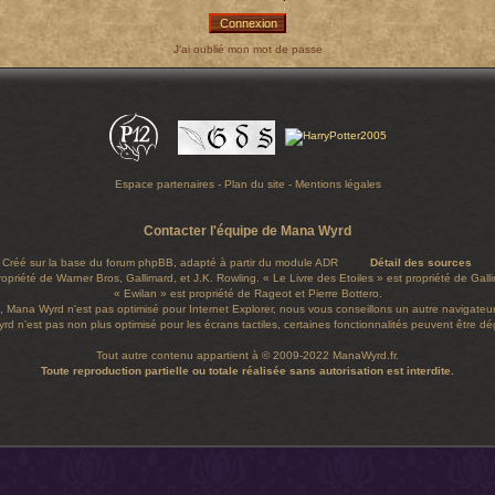
J'ai oublié mon mot de passe
Espace partenaires
-
Plan du site
-
Mentions légales
Contacter l'équipe de Mana Wyrd
Créé sur la base du forum
phpBB
, adapté à partir du module ADR
Détail des sources
ropriété de Warner Bros, Gallimard, et J.K. Rowling. « Le Livre des Etoiles » est propriété de Gal
« Ewilan » est propriété de Rageot et Pierre Bottero.
, Mana Wyrd n'est pas optimisé pour Internet Explorer, nous vous conseillons un autre navigateur
d n'est pas non plus optimisé pour les écrans tactiles, certaines fonctionnalités peuvent être d
Tout autre contenu appartient à © 2009-2022 ManaWyrd.fr.
Toute reproduction partielle ou totale réalisée sans autorisation est interdite.