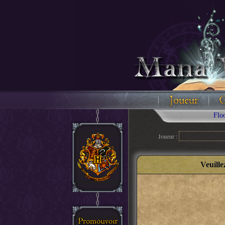
Floodez a
Joueur :
Veuille