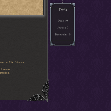
Duels : 0
Joutes : 0
Bavboules : 0
limard et Erik L'Homme.
 Internet.
égradées.