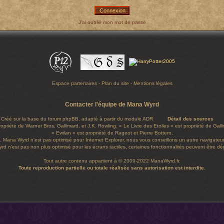
J'ai oublié mon mot de passe
Espace partenaires
-
Plan du site
-
Mentions légales
Contacter l'équipe de Mana Wyrd
Créé sur la base du forum
phpBB
, adapté à partir du module ADR
Détail des sources
ropriété de Warner Bros, Gallimard, et J.K. Rowling. « Le Livre des Etoiles » est propriété de Gal
« Ewilan » est propriété de Rageot et Pierre Bottero.
, Mana Wyrd n'est pas optimisé pour Internet Explorer, nous vous conseillons un autre navigateur
d n'est pas non plus optimisé pour les écrans tactiles, certaines fonctionnalités peuvent être d
Tout autre contenu appartient à © 2009-2022 ManaWyrd.fr.
Toute reproduction partielle ou totale réalisée sans autorisation est interdite.