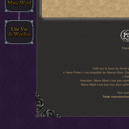
Espa
Créé sur la base du forum
« Harry Potter » est propriété de Warner Bros, Gal
« Ewi
Attention, Mana Wyrd n'est pas optim
Mana Wyrd n'est pas non plus optimi
Tout aut
Toute reproduction 