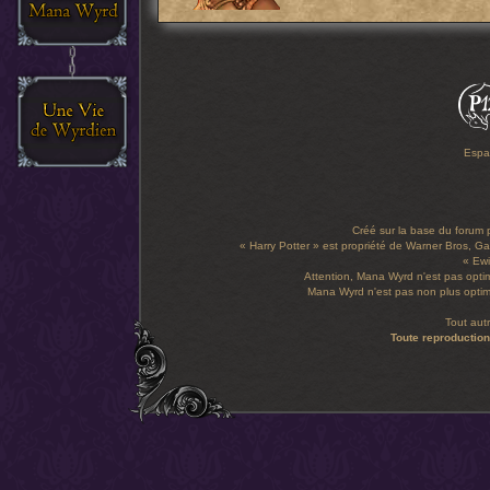
Espa
Créé sur la base du forum
« Harry Potter » est propriété de Warner Bros, Gal
« Ewi
Attention, Mana Wyrd n'est pas optim
Mana Wyrd n'est pas non plus optimi
Tout aut
Toute reproduction 