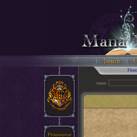
Floodez av
Joueur :