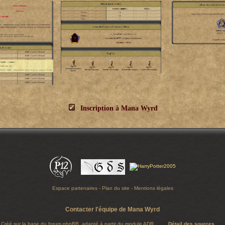
Inscription à Mana Wyrd
Espace partenaires
-
Plan du site
-
Mentions légales
Contacter l'équipe de Mana Wyrd
Créé sur la base du forum
phpBB
, adapté à partir du module ADR
Détail des sources