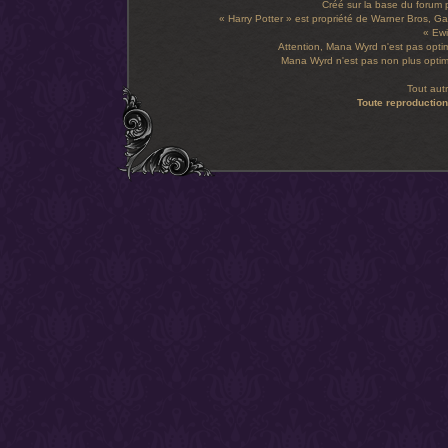
Créé sur la base du forum
« Harry Potter » est propriété de Warner Bros, Gal
« Ewi
Attention, Mana Wyrd n'est pas optim
Mana Wyrd n'est pas non plus optimi
Tout aut
Toute reproduction 