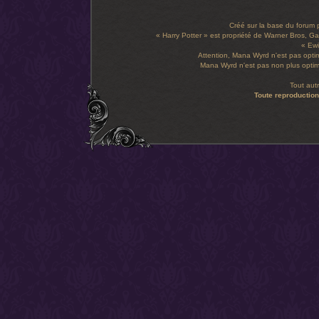
Créé sur la base du forum
« Harry Potter » est propriété de Warner Bros, Gal
« Ewi
Attention, Mana Wyrd n'est pas optim
Mana Wyrd n'est pas non plus optimi
Tout aut
Toute reproduction 