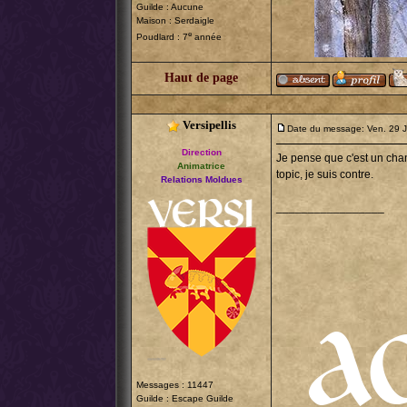
Guilde : Aucune
Maison : Serdaigle
e
Poudlard : 7
année
Haut de page
Versipellis
Date du message: Ven. 29 
Direction
Je pense que c'est un chan
Animatrice
topic, je suis contre.
Relations Moldues
_________________
Messages : 11447
Guilde :
Escape Guilde