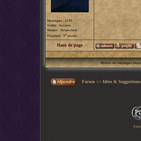
Messages : 1725
Guilde : Aucune
Maison : Serpentard
e
Poudlard : 5
année
Haut de page
Montrer les messages depu
Forum
>>
Idées & Suggestions
Espa