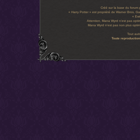
Créé sur la base du forum
« Harry Potter » est propriété de Warner Bros, Gal
« Ewi
Attention, Mana Wyrd n'est pas optim
Mana Wyrd n'est pas non plus optimi
Tout aut
Toute reproduction 