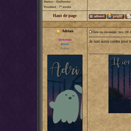
Maison : Gryffondor
e
Poudlard : 7
année
Haut de page
Adrian
Date du message: Ven. 29 
Direction
Je suis aussi contre pour 
Auror
Préfet
_________________