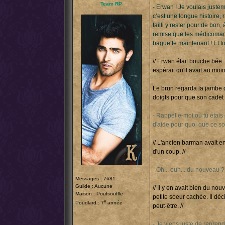
Team RP
- Erwan ! Je voulais juste
c’est une longue histoire, 
failli y rester pour de bon
remise que les médicomage
baguette maintenant ! Et to
// Erwan était bouche bée.
espérait qu'il avait au moi
Le brun regarda la jambe d'
doigts pour que son cadet
- Rappelle-moi où tu étais 
d'aide pour quoi que ce soi
// L'ancien barman avait e
d'un coup. //
- Oh... euh... du nouveau ?
Messages : 7681
Guilde : Aucune
// Il y en avait bien du no
Maison : Poufsouffle
petite soeur cachée. Il déc
e
Poudlard : 7
année
peut-être. //
- Je viens juste de reprend