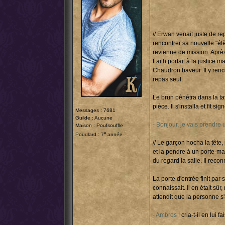
// Erwan venait juste de re
rencontrer sa nouvelle "él
revienne de mission. Après 
Faith portait à la justice m
Chaudron baveur. Il y renc
repas seul.
Le brun pénétra dans la ta
pièce. Il s'installa et fit
Messages : 7681
Guilde : Aucune
- Bonjour, je vais prendre 
Maison : Poufsouffle
e
Poudlard : 7
année
// Le garçon hocha la tête,
et la pendre à un porte-man
du regard la salle. Il rec
La porte d'entrée finit par 
connaissait. Il en était sûr,
attendit que la personne s'
- Ambros !
cria-t-il en lui f