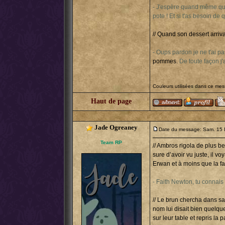
- J'espère quand même qu'i
pote ! Et si t'as besoin d
// Quand son dessert arri
- Oups pardon je ne t'ai pa
pommes.
De toute façon j
Couleurs utilisées dans ce me
Haut de page
Jade Ogreaney
Date du message: Sam. 15 
Team RP
// Ambros rigola de plus be
sure d’avoir vu juste, il v
Erwan et à moins que la f
- Faith Newton, tu connais
// Le brun chercha dans sa
nom lui disait bien quelqu
sur leur table et repris la pa