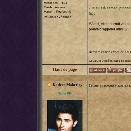
Messages : 7681
Guilde : Aucune
- Je suis là samedi procha
Maison : Poufsouffle
façon.
e
Poudlard : 7
année
// Ainsi, elle pourrait voir 
pouvait l'appeler ainsi. //
Dernière édition effectuée par 
Couleurs utilisées dans ce me
Haut de page
Katleen Makerley
Date du message: Mer. 12 
Team RP