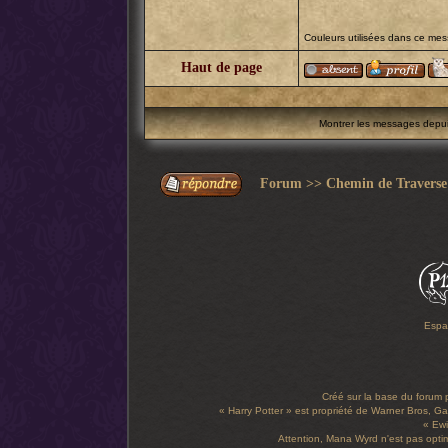
Couleurs utilisées dans ce me
Haut de page
Montrer les messages depu
Forum
>>
Chemin de Traverse
Espa
Créé sur la base du forum
« Harry Potter » est propriété de Warner Bros, Gal
« Ewi
Attention, Mana Wyrd n'est pas optim