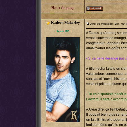
Haut de page
Katleen Makerley
Date du message: Ven. 09 
Team RP
// Tandis qu'Andrzej se ser
venait souvent en manger ici
congélateur - appareil éle
aimait varier les goûts et n
- Si ça ne te dérange pas, 
// Elle hocha la tête en si
valait mieux commencer ave
son sac et l'ouvrit, histoi
veste et prit une plume qu'
- Tu es disponible plutôt l
Lawford, il sera d'accord 
// A vrai dire, ça l'embêta
Il pouvait bien plus se re
en fait. Enfin, elle pourrai
tout de même qu'elle en par