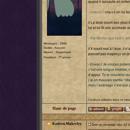
quand il sursauta en enten
- Ambros !
cria-t-il en lui f
// Le brun ouvrit des yeux é
lui et lui fit une accolade 
- Par Merlin, que t'est-il arr
Messages : 2999
Guilde : Aucune
// Il sourit mal à l’aise, il
Maison : Serpentard
passait pas inaperçu un j
e
Poudlard : 7
année
- Erwan ! Je voulais juste
c’est une longue histoire, 
d’appui.
Tu te souviens que
j’ai un mauvais karma ! M
mais l’avantage c’est que 
Couleurs utilisées dans ce me
Haut de page
Katleen Makerley
Date du message: Mer. 12 