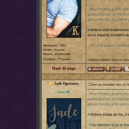
- Pour l'instant, je dois di
quelques jours ne t'étonne 
que je n'ai plus à la revoi
// Ambros était évidemment 
sur le trajet du ministère 
- Ca va se passer comment
Messages : 7681
Guilde : Aucune
Maison : Poufsouffle
e
Poudlard : 7
année
Couleurs utilisées dans ce me
Haut de page
Jade Ogreaney
Date du message: Dim. 11 N
Team RP
- Pour l'instant, je dois d
quelques jours ne t'étonne 
que je n'ai plus à la revoi
// Ambros éclata de rire, i
- Fais attention si ça se tr