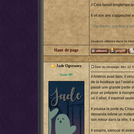
// Cela faisait longtemps qu
Il vit son ami s'approcher e
- Par Merlin, que t'est-il arr
Couleurs utilisées dans ce me
Haut de page
Jade Ogreaney
Date du message: Mer. 12 
Team RP
// Ambros avait faim, il ven
de la boutique qui l’avait
passé une grande partie de 
pour se préparer à manger 
où il allait, il espérait se
Il poussa la porte du Chaud
demanda même un instant si
son retour dans la ville, i
Il soupira, vaincue et ava