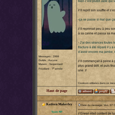
bien c’est plutôt Jade qui 
// Il reprit son souffle et
-ça se passe si mal que ça 
// Il reprenait peu à peu s
à sa canne et passa sa ma
- J’ai des séances toutes 
fracture à été réparé il y 
d’avoir encore ma jambe,
Messages : 2999
Guilde : Aucune
// Il commençait à peine à
Maison : Serpentard
plus grand défi. et puis fi
e
Poudlard : 7
année
une. //
Couleurs utilisées dans ce me
Haut de page
Katleen Makerley
Date du message: Ven. 07 
Team RP
// Erwan était content de l