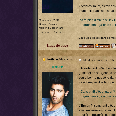
// Ambros sourit, c’était a
fourchette dans son steak et 
-ça te plait d’être tuteur 
Messages : 2999
Guilde : Aucune
grognon mais ça on ne te 
Maison : Serpentard
e
Poudlard : 7
année
Couleurs utilisées dans ce me
Haut de page
Katleen Makerley
Date du message: Lun. 05 
Team RP
// Maintenant qu'Ambros lui
grimacer en songeant à ce 
seule bonne nouvelle dans to
travail respectif le leur perm
- Ca te plait d’être tuteur
grognon mais ça on ne te 
// Erwan fit semblant d'êtr
avait entièrement raison. I
peut-être qu'après quelque