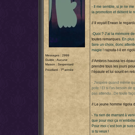
- Il me semble, si je ne m
la promotion et détient le 
// Il voyait Erwan le regarda
-Quoi ? J’ai la mémoire de
toutes remarques.
En plus 
faire un choix, donc attent
magie !
rajouta-t-il en rigol
Messages : 2999
Guilde : Aucune
// Ambros haussa les épaul
Maison : Serpentard
prendre tous les jours pour
e
Poudlard : 7
année
l’épaule et lui sourit en reto
- J'espère quand même qu'i
pote ! Et si t'as besoin d
pas attendu...De toute faç
// Le jeune homme rigola de
- Ya rien de marrant à venir
que pour moi ça m’embêter
Pour moi c’est bon je suis
si tu veux !