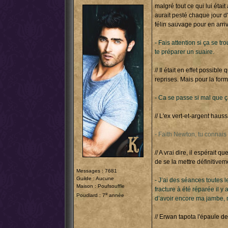
malgré tout ce qui lui était
aurait pesté chaque jour d'ê
félin sauvage pour en arri
- Fais attention si ça se tr
te préparer un suaire.
// Il était en effet possible
reprises. Mais pour la for
- Ca se passe si mal que ç
// L'ex vert-et-argent hauss
- Faith Newton, tu connais
// A vrai dire, il espérait q
de se la mettre définitiveme
Messages : 7681
Guilde : Aucune
- J’ai des séances toutes 
Maison : Poufsouffle
fracture à été réparée il y
e
Poudlard : 7
année
d’avoir encore ma jambe,
// Erwan tapota l'épaule de