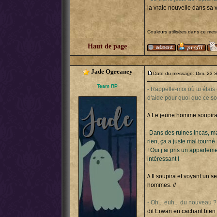
la vraie nouvelle dans sa v
Couleurs utilisées dans ce me
Haut de page
Jade Ogreaney
Date du message: Dim. 23 
Team RP
- Rappelle-moi où tu étais 
d'aide pour quoi que ce soi
// Le jeune homme soupira 
-Dans des ruines incas, 
rien, ça a juste mal tourn
! Oui j’ai pris un apparteme
intéressant !
// Il soupira et voyant un 
hommes. //
- Oh... euh... du nouveau 
dit Erwan en cachant bien 