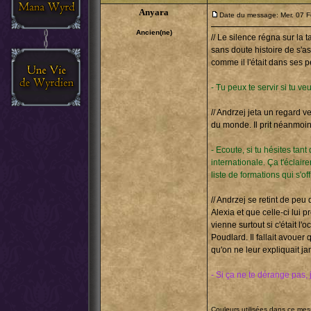
Anyara
Date du message: Mer. 07 F
Ancien(ne)
// Le silence régna sur la 
sans doute histoire de s'a
comme il l'était dans ses p
- Tu peux te servir si tu ve
// Andrzej jeta un regard ve
du monde. Il prit néanmoins 
- Ecoute, si tu hésites tan
internationale. Ça t'éclair
liste de formations qui s'off
// Andrzej se retint de peu 
Alexia et que celle-ci lui p
vienne surtout si c'était l
Poudlard. Il fallait avouer
qu'on ne leur expliquait ja
- Si ça ne te dérange pas, 
Couleurs utilisées dans ce me