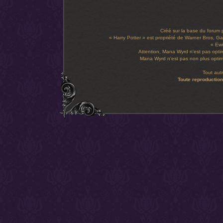
Créé sur la base du forum
« Harry Potter » est propriété de Warner Bros, Gal
« Ewi
Attention, Mana Wyrd n'est pas optim
Mana Wyrd n'est pas non plus optimi
Tout aut
Toute reproduction 