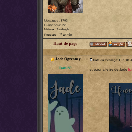
Messages : 8703
Guilde : Aucune
Maison : Serdaigle
e
Poudlard : 7
année
Haut de page
Jade Ogreaney
Date du message: Lun. 06 J
Team RP
et voici la lettre de Jade
Ici
_________________