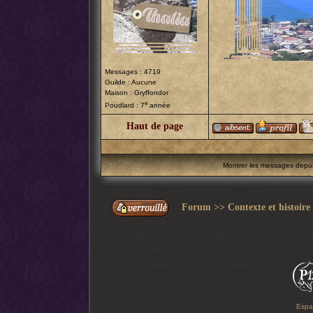
Messages : 4719
Guilde : Aucune
Maison : Gryffondor
e
Poudlard : 7
année
Haut de page
Montrer les messages depu
Forum
>>
Contexte et histoire
Espa