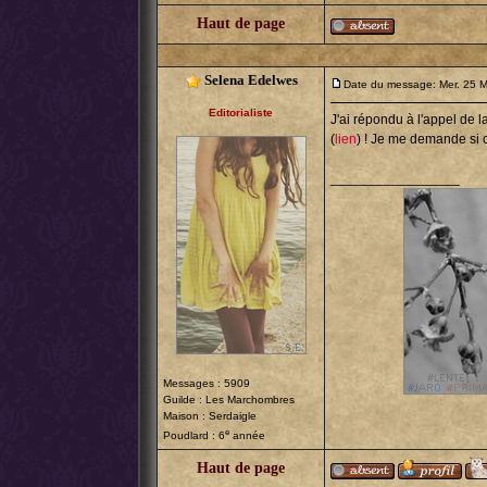
Haut de page
Selena Edelwes
Date du message: Mer. 25 M
Editorialiste
J'ai répondu à l'appel de l
(
lien
) ! Je me demande si 
_________________
Messages : 5909
Guilde :
Les Marchombres
Maison : Serdaigle
e
Poudlard : 6
année
Haut de page