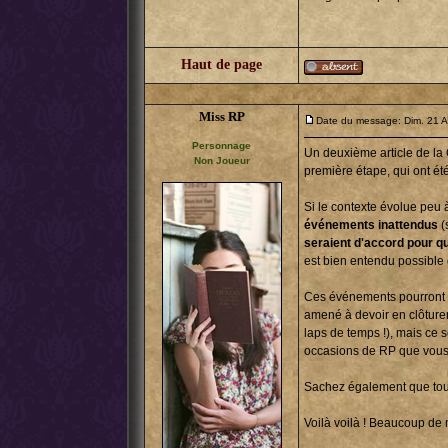
Haut de page
Miss RP
Date du message: Dim. 21 
Personnage
Un deuxième article de la 
Non Joueur
première étape, qui ont été 
Si le contexte évolue peu 
événements inattendus
(
seraient d'accord pour qu
est bien entendu possible 
Ces événements pourront a
amené à devoir en clôture
laps de temps !), mais ce 
occasions de RP que vous n'
Sachez également que tous
Voilà voilà ! Beaucoup de 