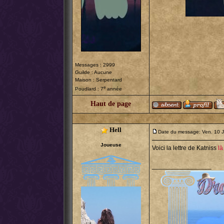
Messages : 2999
Guilde : Aucune
Maison : Serpentard
e
Poudlard : 7
année
Haut de page
Hell
Date du message: Ven. 10 J
Joueuse
Voici la lettre de Katniss
là
_________________