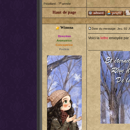
e
Poudlard : 7
année
Haut de page
Winona
Date du message: Jeu. 02 J
Direction
Voici la
lettre
envoyée par Wi
Animatrice
Conceptrice
_________________
Préfète