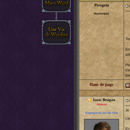
Peregrin
Ancien(ne)
Tou
En
so
Pl
s'
po
Haut de page
Izaac Reagan
Absent
Je
Gagnant du jeu de l'oie
c'p
Et