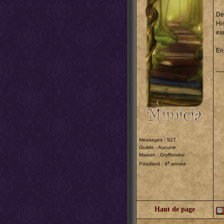
De
Hi
ex
En 
__
Messages : 927
Guilde : Aucune
Maison : Gryffondor
e
Poudlard : 4
année
Haut de page