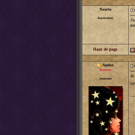
Naurio
Ancien(ne)
J'
déf
Haut de page
Ambre
Absente
Je
Joueuse
sy
__