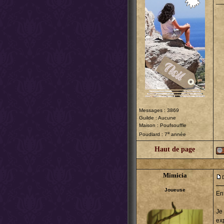
__
Messages : 3869
Guilde : Aucune
Maison : Poufsouffle
e
Poudlard : 7
année
Haut de page
Mimicia
Joueuse
En
Je
ex