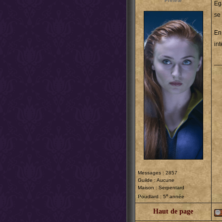
Préfète
Eg
se
En
in
__
Messages : 2857
Guilde : Aucune
Maison : Serpentard
e
Poudlard : 5
année
Haut de page