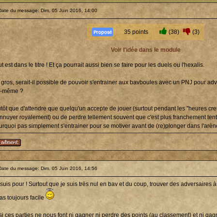
Date du message: Dim. 05 Juin 2016, 14:00
Proposé
35 points
(38)
(3)
Voir l'idée dans le module
t est dans le titre ! Et ça pourrait aussi bien se faire pour les duels ou l'hexalis.
 gros, serait-il possible de pouvoir s'entrainer aux bavboules avec un PNJ pour adv
i-même ?
utôt que d'attendre que quelqu'un accepte de jouer (surtout pendant les "heures c
ennuyer royalement) ou de perdre tellement souvent que c'est plus franchement tent
urquoi pas simplement s'entrainer pour se motiver avant de (re)plonger dans l'arèn
Date du message: Dim. 05 Juin 2016, 14:56
 suis pour ! Surtout que je suis très nul en bav et du coup, trouver des adversaires
as toujours facile
 si ces parties ne nous font ni gagner ni perdre des points (au classement) et ni ga