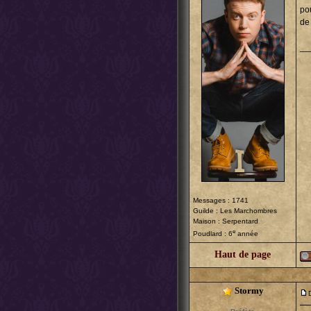
po
de
__
Messages : 1741
Guilde :
Les Marchombres
Maison : Serpentard
e
Poudlard : 6
année
Haut de page
Stormy