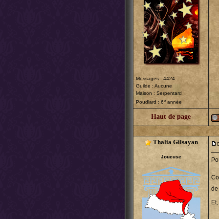
Messages : 4424
Guilde : Aucune
Maison : Serpentard
e
Poudlard : 6
année
Haut de page
Thalia Gilsayan
Joueuse
Po
Co
de 
Et,