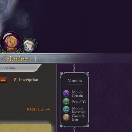
Académie
Inscription
Page:
1
,
2
-->