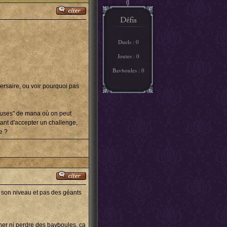
Duels : 0
Joutes : 0
Bavboules : 0
ersaire, ou voir pourquoi pas
reuses" de mana où on peut
ant d'accepter un challenge,
e ?
 à son niveau et pas des géants
gner ni perdre des bavboules, ça