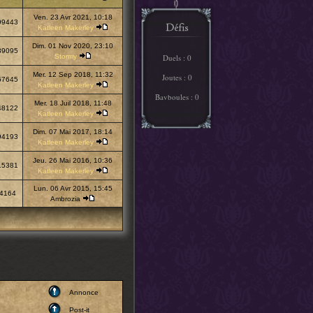
Ven. 23 Avr 2021, 10:18
99443
Katleen Makerley
Dim. 01 Nov 2020, 23:10
39095
Stormy
Duels : 0
Mer. 12 Sep 2018, 11:32
Joutes : 0
67645
Katleen Makerley
Bavboules : 0
Mer. 18 Juil 2018, 11:48
48122
Katleen Makerley
Dim. 07 Mai 2017, 18:14
94193
Katleen Makerley
Jeu. 26 Mai 2016, 10:36
15381
Katleen Makerley
Lun. 06 Avr 2015, 15:45
4164
Ambrozia
Annonce
Post-it