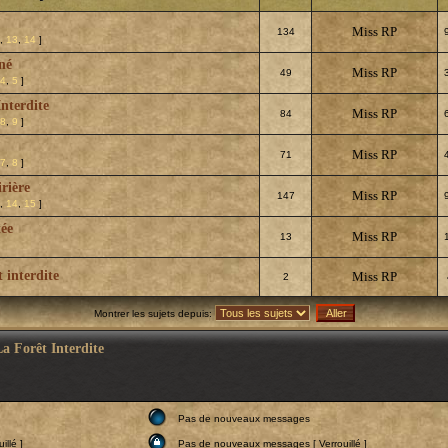
Miss RP
134
,
13
,
14
]
né
Miss RP
49
4
,
5
]
Interdite
Miss RP
84
8
,
9
]
Miss RP
71
7
,
8
]
rière
Miss RP
147
,
14
,
15
]
tée
Miss RP
13
t interdite
Miss RP
2
Montrer les sujets depuis:
La Forêt Interdite
Pas de nouveaux messages
llé ]
Pas de nouveaux messages [ Verrouillé ]