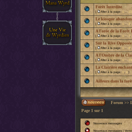
Forêt Interdite
[
Aller à la page:
1
...
12
Le kiosque abandon
[
Aller à la page:
1
...
3
,
A l'orée de la Forêt 
[
Aller à la page:
1
...
7
,
Sur la Rive Opposée
[
Aller à la page:
1
...
6
,
A l'Ombre de la Clai
[
Aller à la page:
1
...
13
La Clairière enchan
[
Aller à la page:
1
,
2
]
Ailleurs dans la forê
Forum
>>
Page
1
sur
1
Nouveaux messages
Nouveaux messages [ Verroui