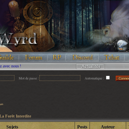
nous !
Mot de passe :
Automatique :
cun
La Forêt Interdite
Sujets
Posts
Auteur