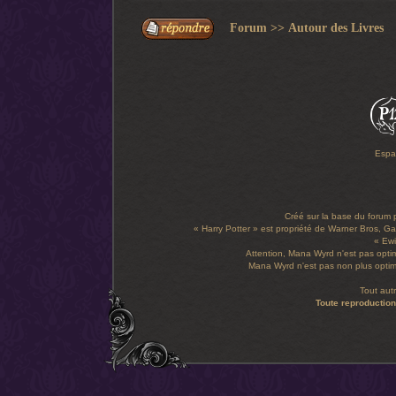
Forum
>>
Autour des Livres
Espa
Créé sur la base du forum
« Harry Potter » est propriété de Warner Bros, Gal
« Ewi
Attention, Mana Wyrd n'est pas optim
Mana Wyrd n'est pas non plus optimi
Tout aut
Toute reproduction 