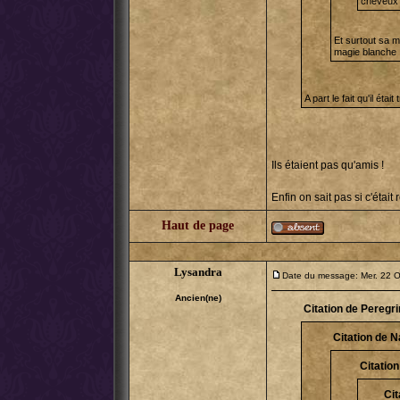
cheveux e
Et surtout sa ma
magie blanche 
A part le fait qu'il éta
Ils étaient pas qu'amis !
Enfin on sait pas si c'éta
Haut de page
Lysandra
Date du message: Mer. 22 O
Ancien(ne)
Citation de Peregri
Citation de N
Citation
Cit