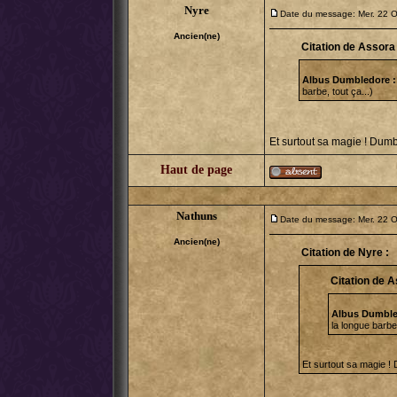
Nyre
Date du message: Mer. 22 O
Ancien(ne)
Citation de Assora 
Albus Dumbledore :
barbe, tout ça...)
Et surtout sa magie ! Dumby
Haut de page
Nathuns
Date du message: Mer. 22 O
Ancien(ne)
Citation de Nyre :
Citation de A
Albus Dumble
la longue barbe,
Et surtout sa magie ! D