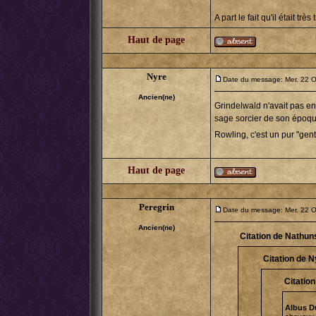
A part le fait qu'il était tr
Haut de page
Nyre
Date du message: Mer. 22 O
Ancien(ne)
Grindelwald n'avait pas e
sage sorcier de son époque
Rowling, c'est un pur "gent
Haut de page
Peregrin
Date du message: Mer. 22 O
Ancien(ne)
Citation de Nathuns
Citation de N
Citatio
Albus D