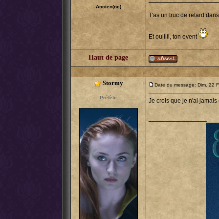
Ancien(ne)
T'as un truc de retard dan
Et ouiiiii, ton event
Haut de page
Stormy
Date du message: Dim. 22 F
Préfète
Je crois que je n'ai jamais
_________________