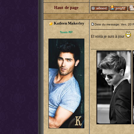
Haut de page
Katleen Makerley
Date du message: Ven. 20 
Team RP
Et voilà je suis à jour
_________________