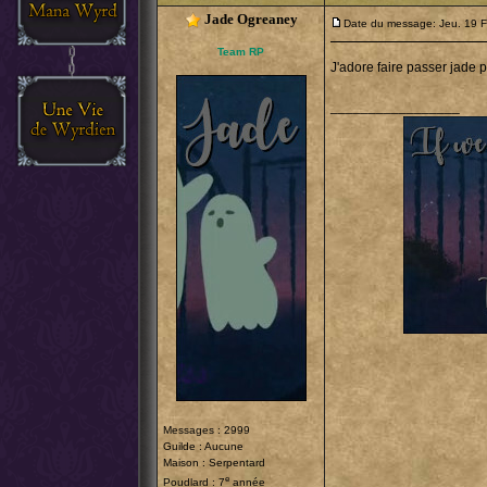
Jade Ogreaney
Date du message: Jeu. 19 F
Team RP
J'adore faire passer jade 
_________________
Messages : 2999
Guilde : Aucune
Maison : Serpentard
e
Poudlard : 7
année