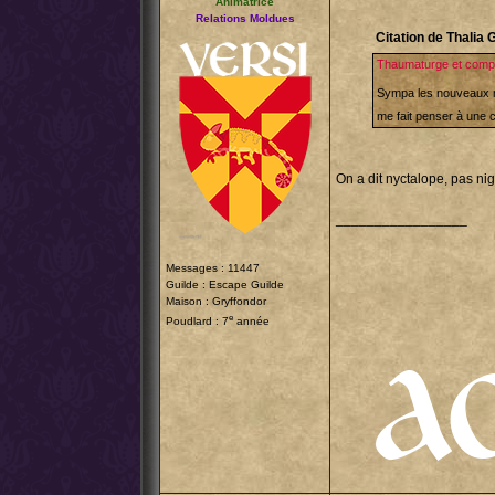
Animatrice
Relations Moldues
Citation de Thalia 
Thaumaturge et comp
Sympa les nouveaux mot
me fait penser à une 
On a dit nyctalope, pas ni
_________________
Messages : 11447
Guilde :
Escape Guilde
Maison : Gryffondor
e
Poudlard : 7
année