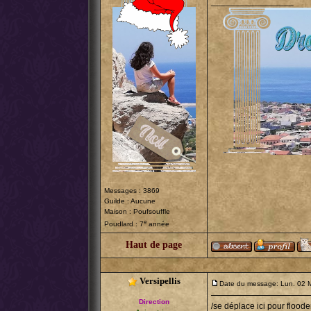
_________________
Messages : 3869
Guilde : Aucune
Maison : Poufsouffle
e
Poudlard : 7
année
Haut de page
Versipellis
Date du message: Lun. 02 
Direction
/se déplace ici pour floode