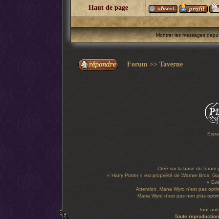
Haut de page
Montrer les messages depu
Forum
>>
Taverne
Espa
Créé sur la base du forum
« Harry Potter » est propriété de Warner Bros, Gal
« Ewi
Attention, Mana Wyrd n'est pas optim
Mana Wyrd n'est pas non plus optimi
Tout aut
Toute reproduction 