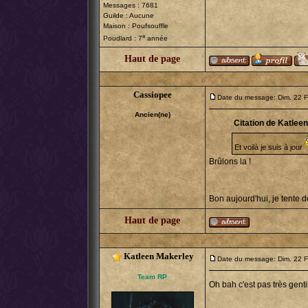
Messages : 7681
Guilde : Aucune
Maison : Poufsouffle
e
Poudlard : 7
année
Haut de page
Cassiopee
Date du message: Dim. 22 F
Ancien(ne)
Citation de Katlee
Et voilà je suis à jour
Brûlons la !
Bon aujourd'hui, je tente de
Haut de page
Katleen Makerley
Date du message: Dim. 22 F
Team RP
Oh bah c'est pas très gent