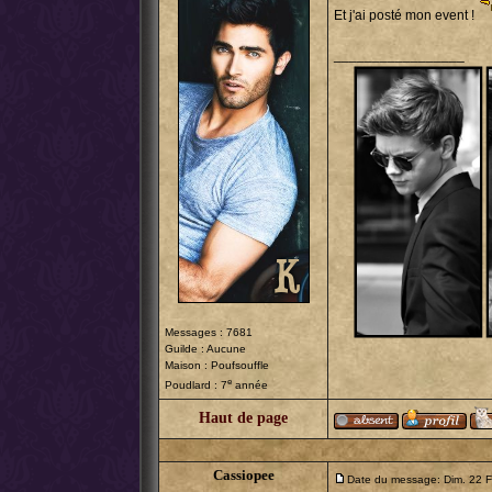
Et j'ai posté mon event !
_________________
Messages : 7681
Guilde : Aucune
Maison : Poufsouffle
e
Poudlard : 7
année
Haut de page
Cassiopee
Date du message: Dim. 22 F