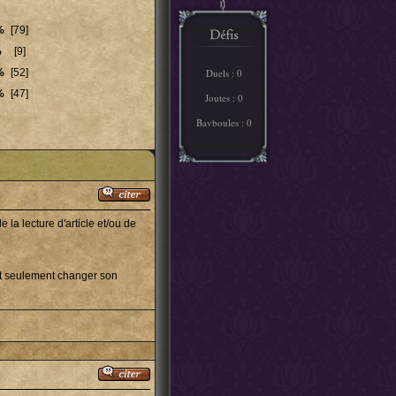
%
[79]
%
[9]
%
[52]
Duels : 0
%
[47]
Joutes : 0
Bavboules : 0
de la lecture d'article et/ou de
eut seulement changer son