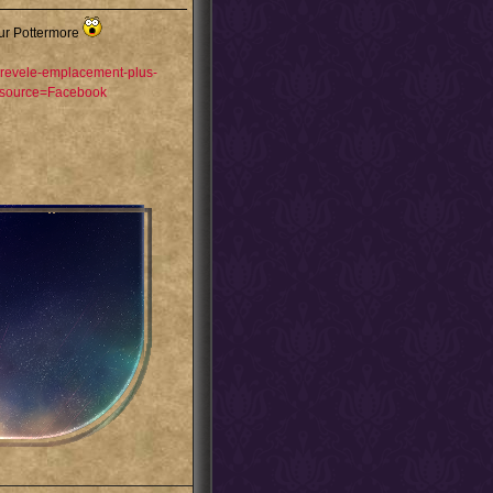
sur Pottermore
g-revele-emplacement-plus-
source=Facebook