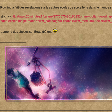
 Rowling a fait des révélations sur les autres écoles de sorcellerie dans le monde 
st ici >>
http://www.20minutes.fr/culture/1776575-20160131-harry-potter-k-rowlin
andes-ecoles-magie-monde?utm_campaign=Echobox&utm_medium=Social&utm_
 apprend des choses sur Beauxbâtons
_______________