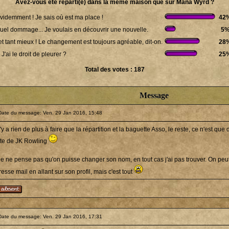
Avez-vous été réparti(e) dans la même maison que sur Mana Wyrd ?
évidemment ! Je sais où est ma place !
42
quel dommage... Je voulais en découvrir une nouvelle.
5
et tant mieux ! Le changement est toujours agréable, dit-on.
28
 J'ai le droit de pleurer ?
25
Total des votes : 187
Message
Date du message: Ven. 29 Jan 2016, 15:48
n'y a rien de plus à faire que la répartition et la baguette Asso, le reste, ce n'est que 
xte de JK Rowling
 je ne pense pas qu'on puisse changer son nom, en tout cas j'ai pas trouver. On p
esse mail en allant sur son profil, mais c'est tout
Date du message: Ven. 29 Jan 2016, 17:31