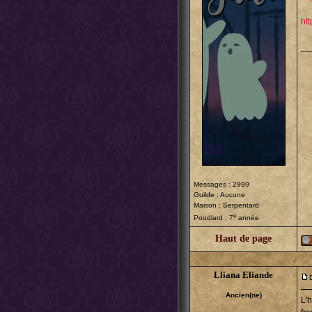
ht
__
Messages : 2999
Guilde : Aucune
Maison : Serpentard
e
Poudlard : 7
année
Haut de page
Lliana Eliande
Ancien(ne)
L'h