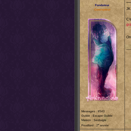
Fondateur
JK
Concepteur
C'e
gr
On
__
Messages : 9543
Guilde :
Escape Guilde
Maison : Serdaigle
e
Poudlard : 2
année