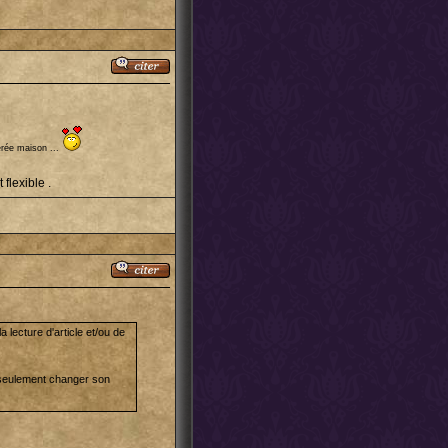
rée maison ...
flexible .
la lecture d'article et/ou de
t seulement changer son