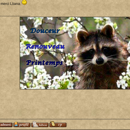
 merci Lliana.
_______________
i beaucoup Izaac ! <3