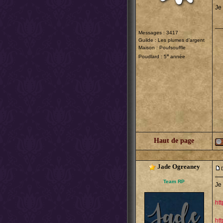
Je 
__
Messages : 3417
Guilde :
Les plumes d’argent
Maison : Poufsouffle
e
Poudlard : 5
année
Haut de page
Jade Ogreaney
Team RP
Je 
ht
ht