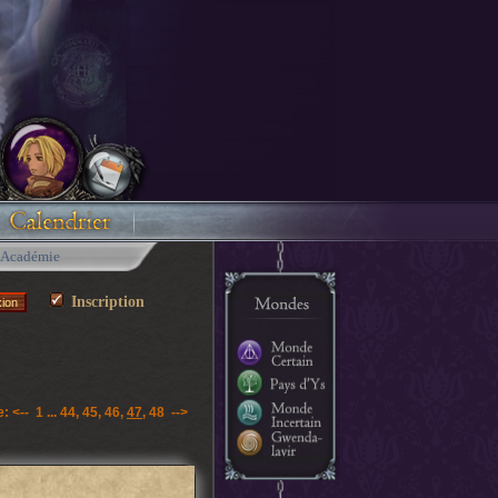
Académie
Inscription
e:
<--
1
...
44
,
45
,
46
,
47
,
48
-->