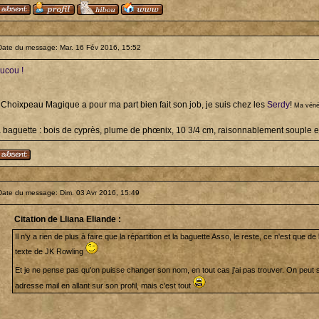
Date du message: Mar. 16 Fév 2016, 15:52
ucou !
 Choixpeau Magique a pour ma part bien fait son job, je suis chez les
Serdy
!
Ma véné
 baguette : bois de cyprès, plume de phœnix, 10 3/4 cm, raisonnablement souple et 
Date du message: Dim. 03 Avr 2016, 15:49
Citation de Lliana Eliande :
Il n'y a rien de plus à faire que la répartition et la baguette Asso, le reste, ce n'est que de 
texte de JK Rowling
Et je ne pense pas qu'on puisse changer son nom, en tout cas j'ai pas trouver. On peu
adresse mail en allant sur son profil, mais c'est tout