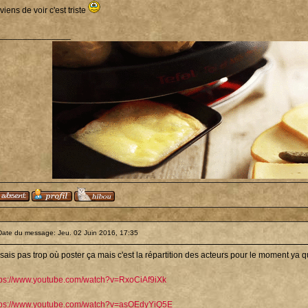
viens de voir c'est triste
_______________
Date du message: Jeu. 02 Juin 2016, 17:35
sais pas trop où poster ça mais c'est la répartition des acteurs pour le moment ya q
tps://www.youtube.com/watch?v=RxoCiAf9iXk
tps://www.youtube.com/watch?v=asOEdyYiQ5E