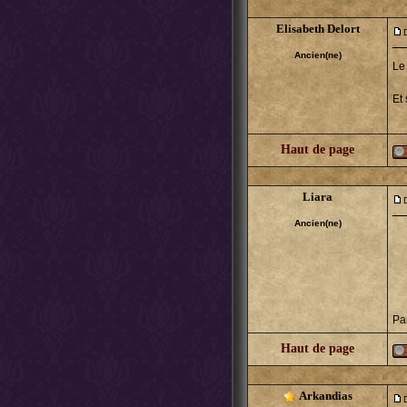
Elisabeth Delort
Ancien(ne)
Le
Et
Haut de page
Liara
Ancien(ne)
Par
Haut de page
Arkandias