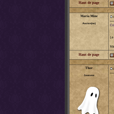
Haut de page
Maria Mine
Ancien(ne)
Co
Le
Ma
Haut de page
Thor
Joueuse