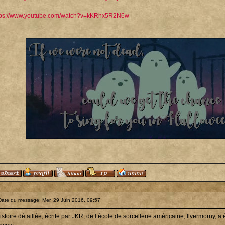
tps://www.youtube.com/watch?v=kKRhx5R2N6w
_______________
Date du message: Mer. 29 Juin 2016, 09:57
istoire détaillée, écrite par JKR, de l’école de sorcellerie américaine, Ilvermorny, a