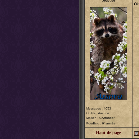
Joueuse
Ok
__
Messages : 4053
Merc
Guilde : Aucune
Maison : Gryffondor
e
Poudlard : 6
année
Haut de page