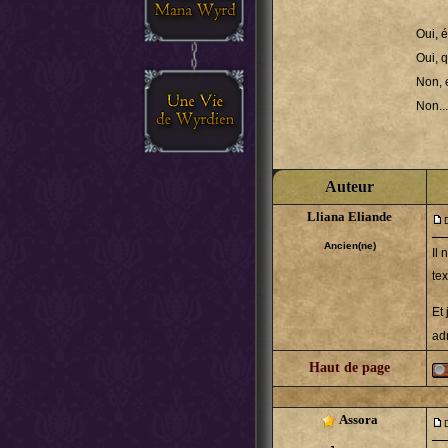
Oui, 
Oui, 
Non, 
Non...
Auteur
Lliana Eliande
Ancien(ne)
Il 
te
Et
adr
Haut de page
Assora