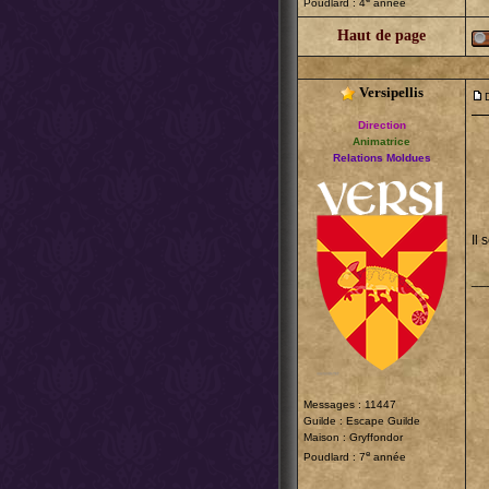
Poudlard : 4
année
Haut de page
Versipellis
Direction
Animatrice
Relations Moldues
Il 
__
Messages : 11447
Guilde :
Escape Guilde
Maison : Gryffondor
e
Poudlard : 7
année