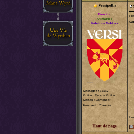
Versipellis
Direction
Hi
Animatrice
ca
Relations Moldues
__
Messages : 11447
Guilde :
Escape Guilde
Maison : Gryffondor
e
Poudlard : 7
année
Der
Haut de page