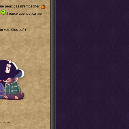
 je ne peux pas m'empêcher
(
) parce que tout ça me
ur vos têtes paf ♥
 original