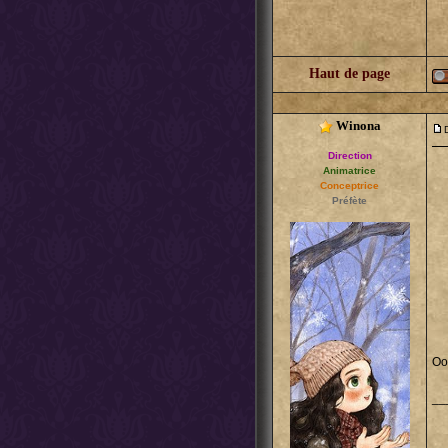
Haut de page
Winona
Direction
Animatrice
Conceptrice
Préfète
Oo
__