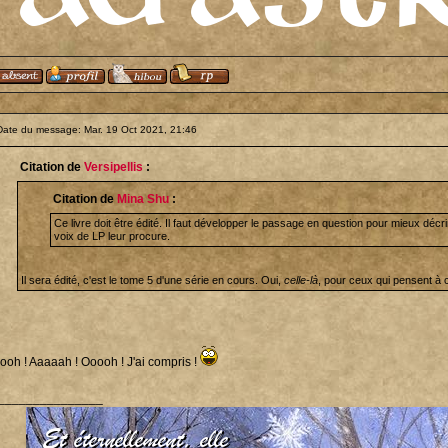
Date du message: Mar. 19 Oct 2021, 21:46
Citation de
Versipellis
:
Citation de
Mina Shu
:
Ce livre doit être édité. Il faut développer le passage en question pour mieux décr
voix de LP leur procure.
Il sera édité, c'est le tome 5 d'une série en cours. Oui,
celle-là
, pour ceux qui pensent à 
ooh ! Aaaaah ! Ooooh ! J'ai compris !
_______________