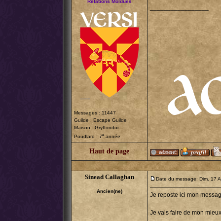
Relations Moldues
_________________
Messages : 11447
Guilde :
Escape Guilde
Maison : Gryffondor
e
Poudlard : 7
année
Haut de page
Sinead Callaghan
Date du message: Dim. 17 A
Ancien(ne)
Je reposte ici mon messag
Je vais faire de mon mieux