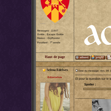
Messages : 11447
Guilde :
Escape Guilde
Maison : Gryffondor
e
Poudlard : 7
année
Haut de page
Selena Edelwes
Date du message: Ven. 06 
Editorialiste
Et pour ta question sur le t
Spoiler :
_________________