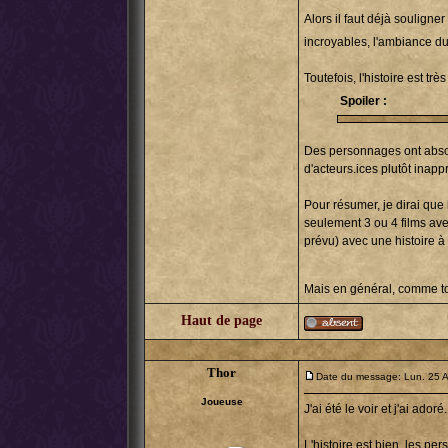
Alors il faut déjà souligner
incroyables, l'ambiance du
Toutefois, l'histoire est très
Spoiler :
Des personnages ont absolu
d'acteurs.ices plutôt inap
Pour résumer, je dirai que
seulement 3 ou 4 films avec
prévu) avec une histoire à 
Mais en général, comme tou
Haut de page
Thor
Date du message: Lun. 25 A
Joueuse
J'ai été le voir et j'ai adoré.
L'histoire est bien, les p