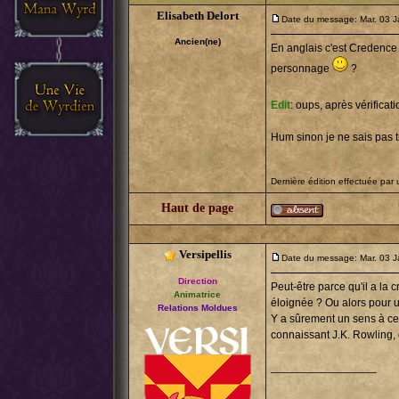
Elisabeth Delort
Date du message: Mar. 03 J
Ancien(ne)
En anglais c'est Credence
personnage
?
Edit
: oups, après vérifica
Hum sinon je ne sais pas 
Dernière édition effectuée par 
Haut de page
Versipellis
Date du message: Mar. 03 J
Direction
Peut-être parce qu'il a la 
Animatrice
éloignée ? Ou alors pour 
Relations Moldues
Y a sûrement un sens à ce
connaissant J.K. Rowling, 
_________________