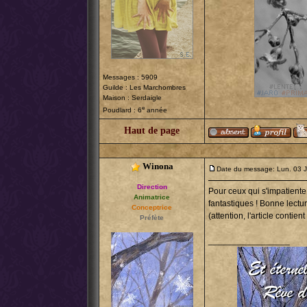
Messages : 5909
Guilde :
Les Marchombres
Maison : Serdaigle
e
Poudlard : 6
année
Haut de page
Winona
Date du message: Lun. 03 J
Direction
Pour ceux qui s'impatiente
Animatrice
fantastiques ! Bonne lectur
Conceptrice
(attention, l'article contien
Préfète
_________________