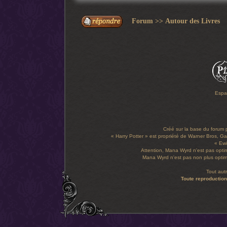
Forum
>>
Autour des Livres
Espa
Créé sur la base du forum
« Harry Potter » est propriété de Warner Bros, Gal
« Ewi
Attention, Mana Wyrd n'est pas optim
Mana Wyrd n'est pas non plus optimi
Tout aut
Toute reproduction 