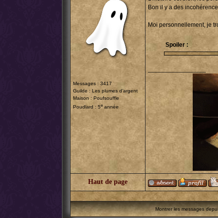
Bon il y a des incohérence
Moi personnellement, je t
Spoiler :
_________________
Messages : 3417
Guilde :
Les plumes d’argent
Maison : Poufsouffle
e
Poudlard : 5
année
Haut de page
Montrer les messages depu