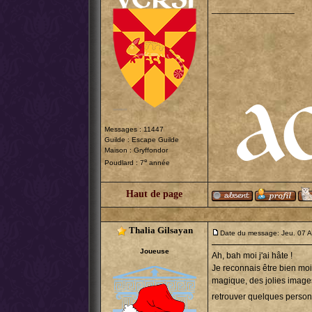
_________________
Messages : 11447
Guilde :
Escape Guilde
Maison : Gryffondor
e
Poudlard : 7
année
Haut de page
Thalia Gilsayan
Date du message: Jeu. 07 A
Joueuse
Ah, bah moi j'ai hâte !
Je reconnais être bien moi
magique, des jolies images
retrouver quelques personn