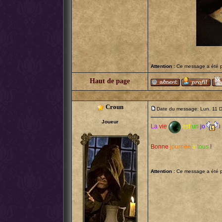
Attention :
Ce message a été po
Haut de page
Croun
Date du message: Lun. 11 
Joueur
La
vie
est
un
jo
i
Bonne
journée
à
tous
!
Attention :
Ce message a été po