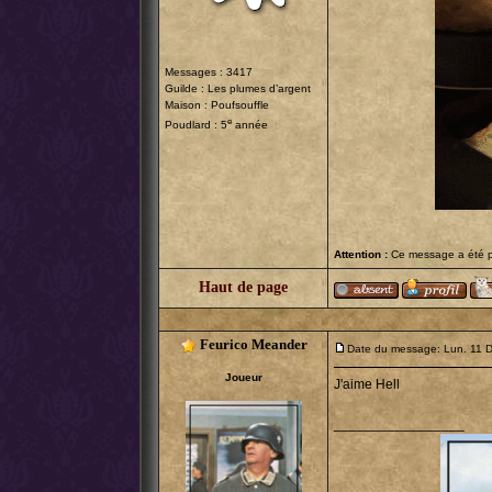
Messages : 3417
Guilde :
Les plumes d’argent
Maison : Poufsouffle
e
Poudlard : 5
année
Attention :
Ce message a été po
Haut de page
Feurico Meander
Date du message: Lun. 11 
Joueur
J'aime Hell
_________________