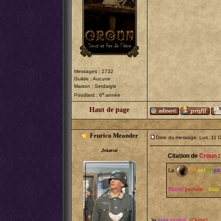
Messages : 2732
Guilde : Aucune
Maison : Serdaigle
e
Poudlard : 6
année
Haut de page
Feurico Meander
Date du message: Lun. 11 
Joueur
Citation de
Croun
:
La
vie
est
un
joli
Bonne
journée
à
tous
Je
suis
ravioli.
(Oups)