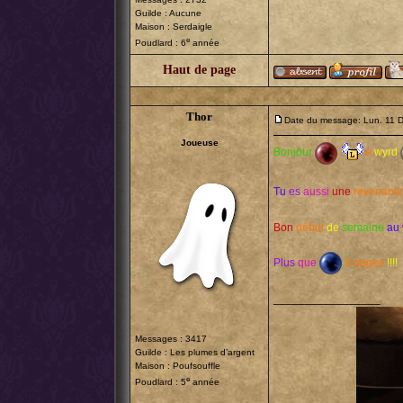
Guilde : Aucune
Maison : Serdaigle
e
Poudlard : 6
année
Haut de page
Thor
Date du message: Lun. 11 
Joueuse
Bonjour
e
wyrd
Tu
es
aussi
une
revenante
Bon
début
de
semaine
au
Plus
que
3 pages
!!!!
_________________
Messages : 3417
Guilde :
Les plumes d’argent
Maison : Poufsouffle
e
Poudlard : 5
année