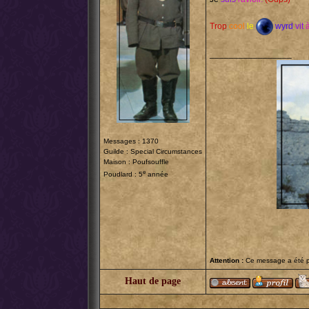
Trop
cool
le
wyrd
vit
_________________
Messages : 1370
Guilde :
Special Circumstances
Maison : Poufsouffle
e
Poudlard : 5
année
Attention :
Ce message a été po
Haut de page