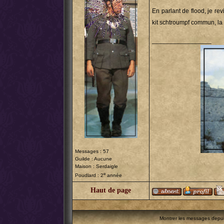
En parlant de flood, je re
kit schtroumpf commun, la 
_________________
Messages : 57
Guilde : Aucune
Maison : Serdaigle
e
Poudlard : 2
année
Haut de page
Montrer les messages depu