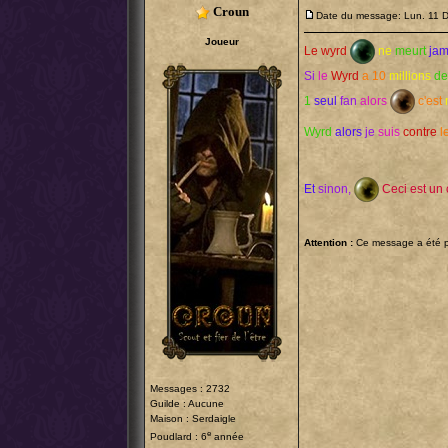
Croun
Date du message: Lun. 11 
Joueur
Le
wyrd
ne
meurt
jam
Si
le
Wyrd
a 10
millions
de
1
seul
fan
alors
c'est
Wyrd
alors
je
suis
contre
l
Et
sinon,
Ceci est un
Attention :
Ce message a été po
Messages : 2732
Guilde : Aucune
Maison : Serdaigle
e
Poudlard : 6
année