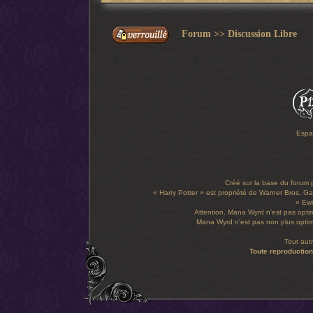
Forum
>>
Discussion Libre
Espa
Créé sur la base du forum
« Harry Potter » est propriété de Warner Bros, Gal
« Ewi
Attention, Mana Wyrd n'est pas optim
Mana Wyrd n'est pas non plus optimi
Tout aut
Toute reproduction 