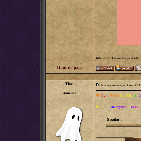
Attention :
Ce message a été po
Haut de page
Thor
Date du message: Lun. 11 
Joueuse
Ah
oui,
j'allais
oublié,
j'ai
p
Enfin
à
une
wyrdienne
en
Spoiler :
_________________