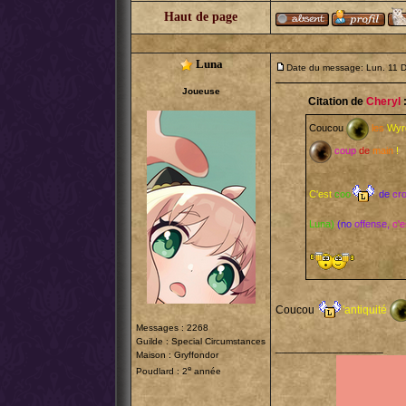
Haut de page
Luna
Date du message: Lun. 11 
Joueuse
Citation de
Cheryl
Coucou
les
Wyr
coup
de
main
!
C'est
coo
de
cro
Luna)
(no
offense,
c'e
Coucou
'antiquité
Messages : 2268
Guilde :
Special Circumstances
_________________
Maison : Gryffondor
e
Poudlard : 2
année