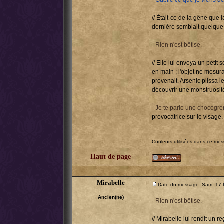
- Oublie ce que je viens de 
// Était-ce de la gêne que 
dernière semblait quelque p
- Rien n'est bêtise.
// Elle lui envoya un petit
en main ; l'objet ne mesur
provenait. Arsenic plissa l
découvrir une monstruosité à 
- Je te parie une chocogren
provocatrice sur le visage.
Couleurs utilisées dans ce me
Haut de page
Mirabelle
Date du message: Sam. 17 
Ancien(ne)
- Rien n'est bêtise.
// Mirabelle lui rendit un 