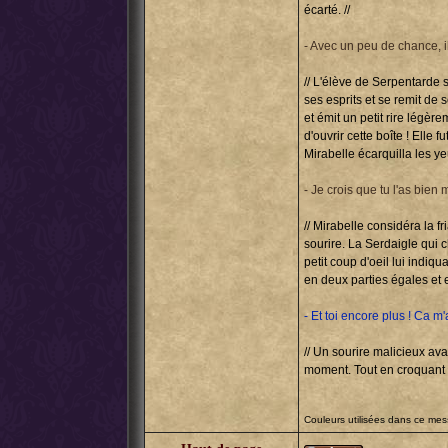
écarté. //
- Avec un peu de chance, il
// L'élève de Serpentarde 
ses esprits et se remit de 
et émit un petit rire légère
d'ouvrir cette boîte ! Elle
Mirabelle écarquilla les y
- Je crois que tu l'as bien m
// Mirabelle considéra la f
sourire. La Serdaigle qui c
petit coup d'oeil lui indiq
en deux parties égales et e
- Et toi encore plus ! Ca m
// Un sourire malicieux ava
moment. Tout en croquant a
Couleurs utilisées dans ce me