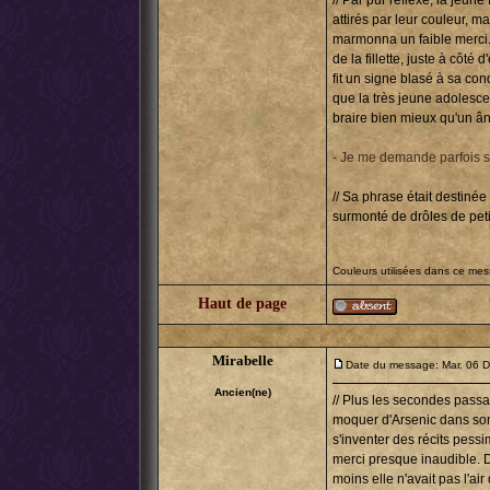
// Par pur réflexe, la jeu
attirés par leur couleur, 
marmonna un faible merci
de la fillette, juste à côté
fit un signe blasé à sa con
que la très jeune adolesc
braire bien mieux qu'un âne
- Je me demande parfois si
// Sa phrase était destinée
surmonté de drôles de peti
Couleurs utilisées dans ce me
Haut de page
Mirabelle
Date du message: Mar. 06 D
Ancien(ne)
// Plus les secondes passai
moquer d'Arsenic dans son 
s'inventer des récits pes
merci presque inaudible. D
moins elle n'avait pas l'ai