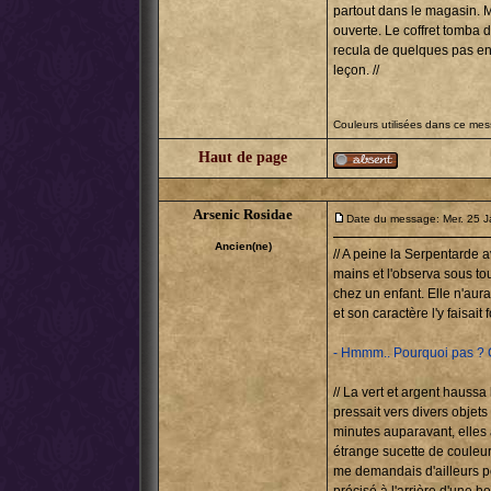
partout dans le magasin. Mi
ouverte. Le coffret tomba d
recula de quelques pas en re
leçon. //
Couleurs utilisées dans ce me
Haut de page
Arsenic Rosidae
Date du message: Mer. 25 J
Ancien(ne)
// A peine la Serpentarde a
mains et l'observa sous to
chez un enfant. Elle n'aur
et son caractère l'y faisait 
- Hmmm.. Pourquoi pas ? Ç
// La vert et argent haussa 
pressait vers divers objets
minutes auparavant, elles
étrange sucette de couleur 
me demandais d'ailleurs po