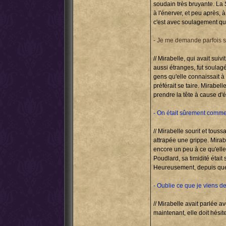
soudain très bruyante. La 
à l'énerver, et peu après, à 
c'est avec soulagement que 
- Je me demande parfois si
// Mirabelle, qui avait sui
aussi étranges, fut soulagé
gens qu'elle connaissait à 
préférait se taire. Mirabel
prendre la tête à cause d'é
- On était sûrement comme 
// Mirabelle sourit et tous
attrapée une grippe. Mirabel
encore un peu à ce qu'ell
Poudlard, sa timidité était
Heureusement, depuis quelq
- Oublie ce que je viens de 
// Mirabelle avait parlée a
maintenant, elle doit hésite