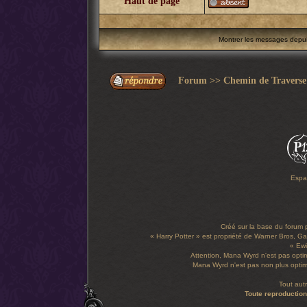
Haut de page
Montrer les messages depu
Forum
>>
Chemin de Traverse
Espa
Créé sur la base du forum
« Harry Potter » est propriété de Warner Bros, Gal
« Ewi
Attention, Mana Wyrd n'est pas optim
Mana Wyrd n'est pas non plus optimi
Tout aut
Toute reproduction 