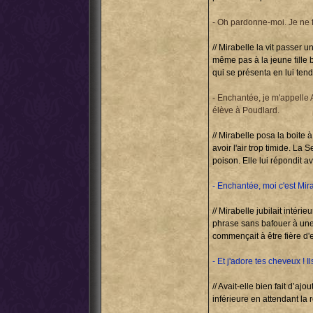
- Oh pardonne-moi. Je ne f
// Mirabelle la vit passer 
même pas à la jeune fille 
qui se présenta en lui ten
- Enchantée, je m'appelle 
élève à Poudlard.
// Mirabelle posa la boite
avoir l'air trop timide. La
poison. Elle lui répondit a
- Enchantée, moi c'est Mira
// Mirabelle jubilait intér
phrase sans bafouer à une 
commençait à être fière d'el
- Et j'adore tes cheveux ! 
// Avait-elle bien fait d’a
inférieure en attendant la