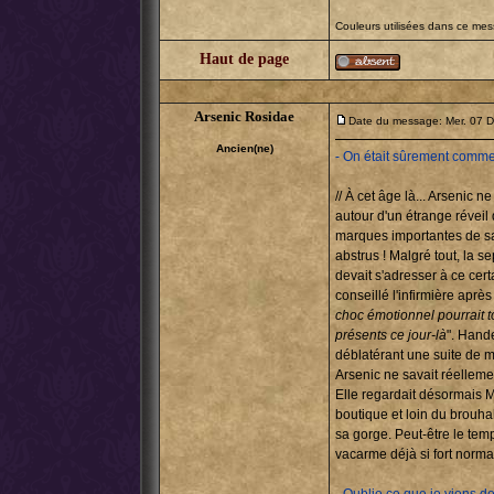
Couleurs utilisées dans ce me
Haut de page
Arsenic Rosidae
Date du message: Mer. 07 D
Ancien(ne)
- On était sûrement comme 
// À cet âge là... Arsenic 
autour d'un étrange réveil 
marques importantes de sa
abstrus ! Malgré tout, la s
devait s'adresser à ce cert
conseillé l'infirmière aprè
choc émotionnel pourrait t
présents ce jour-là
". Hande
déblatérant une suite de 
Arsenic ne savait réellemen
Elle regardait désormais Mi
boutique et loin du brouha
sa gorge. Peut-être le temp
vacarme déjà si fort norma