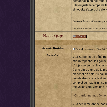
demandait bien pourquoi ell
Elle eu juste le temps de 
silhouette s'approche d'elle.
Dernière édition effectuée par 
Couleurs utilisées dans ce me
Haut de page
Arsenic Rosidae
Date du message: Dim. 04 D
Ancien(ne)
// La Serpentarde pénétra 
afin d'empêcher les gouttes
d'objets toujours plus imp
à une pluie digne de la mo
plancher en bois. Au sol, 
décida d'en suivre la direct
complet du magasin - se r
releva les yeux vers une je
- Oh pardonne-moi. Je ne f
// La septième année passa