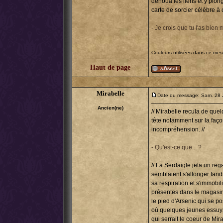
dénoua les liens et y plo
carte de sorcier célèbre à c
- Je crois que tu l'as bien m
Couleurs utilisées dans ce me
Haut de page
Mirabelle
Date du message: Sam. 28 
Ancien(ne)
// Mirabelle recula de que
tête notamment sur la faço
incompréhension. //
- Qu'est-ce que... ?
// La Serdaigle jeta un reg
semblaient s'allonger tand
sa respiration et s'immob
présentes dans le magasin 
le pied d'Arsenic qui se po
où quelques jeunes essuyai
qui serrait le coeur de Mir