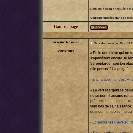
Dernière édition effectuée par 
Couleurs utilisées dans ce me
Haut de page
Arsenic Rosidae
Date du message: Dim. 04 D
Ancien(ne)
// Enfin une élève qui ne s
s’apaisèrent encore, le ren
Serpentarde ; son ton était
elle penser ? La poignée d
- Enchantée, moi c'est Mira
// La vert et argent se dem
ne se permit aucune remar
prénom sonnait bien et qu'i
faim lors de sa naissance.
de mourir empoisonné ou sim
- Et j'adore tes cheveux ! 