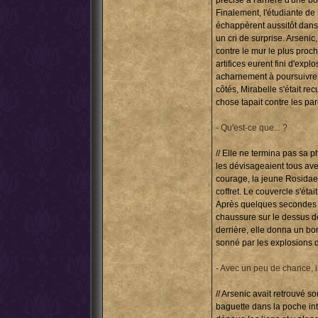
précisé à l'arrière d'une b
Finalement, l'étudiante de 
échappèrent aussitôt dans u
un cri de surprise. Arsenic,
contre le mur le plus proch
artifices eurent fini d'exp
acharnement à poursuivre l
côtés, Mirabelle s'était rec
chose tapait contre les paro
- Qu'est-ce que... ?
// Elle ne termina pas sa 
les dévisageaient tous av
courage, la jeune Rosidae 
coffret. Le couvercle s'étai
Après quelques secondes d'
chaussure sur le dessus de 
derrière, elle donna un bo
sonné par les explosions d
- Avec un peu de chance, il
// Arsenic avait retrouvé s
baguette dans la poche inté