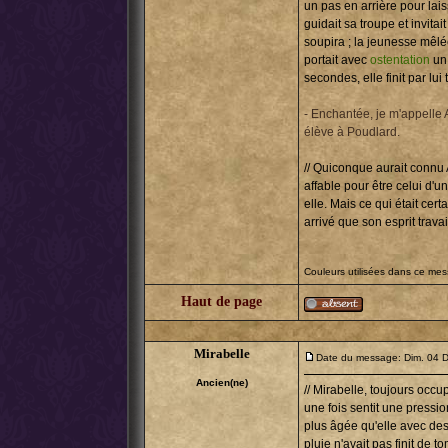
un pas en arrière pour laiss
guidait sa troupe et invitai
soupira ; la jeunesse mêlé
portait avec
ostentation
un 
secondes, elle finit par lu
- Enchantée, je m'appelle 
élève à Poudlard.
// Quiconque aurait connu 
affable pour être celui d'
elle. Mais ce qui était cer
arrivé que son esprit travai
Couleurs utilisées dans ce me
Haut de page
Mirabelle
Date du message: Dim. 04 D
Ancien(ne)
// Mirabelle, toujours occu
une fois sentit une pressio
plus âgée qu'elle avec de
pluie n'avait pas finit de t