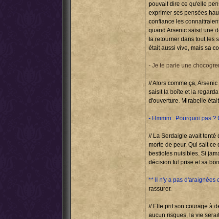
pouvait dire ce qu'elle pen
exprimer ses pensées haut e
confiance les connaitraient
quand Arsenic saisit une d
la retourner dans tout les 
était aussi vive, mais sa c
- Je te parie une chocogren
// Alors comme ça, Arsenic 
saisit la boîte et la rega
d'ouverture. Mirabelle était
- Hmmm.. Pourquoi pas ? Ç
// La Serdaigle avait tenté
morte de peur. Qui sait ce 
bestioles nuisibles. Si jam
décision fut prise et sa bo
** Il n'y a pas d'araignées 
rassurer.
// Elle prit son courage à 
aucun risques, la vie serai