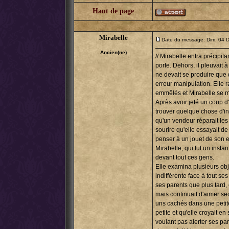
Haut de page
Mirabelle
Date du message: Dim. 04 D
Ancien(ne)
// Mirabelle entra précipit
porte. Dehors, il pleuvait 
ne devait se produire que 
erreur manipulation. Elle r
emmêlés et Mirabelle se mau
Après avoir jeté un coup d
trouver quelque chose d'in
qu'un vendeur réparait les
sourire qu'elle essayait de 
penser à un jouet de son e
Mirabelle, qui fut un insta
devant tout ces gens.
Elle examina plusieurs obje
indifférente face à tout ses
ses parents que plus tard, 
mais continuait d'aimer se
uns cachés dans une petite 
petite et qu'elle croyait en
voulant pas alerter ses par