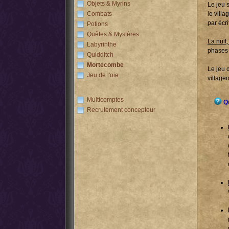
Objets & Myrins
Le jeu s
Combats
le villa
par écri
Potions
Quêtes & Mystères
La nuit
Labyrinthe
phases 
Quidditch
Mortecombe
Le jeu c
Jeu de l'oie
villageo
Multicomptes
Qu
Recrutement concepteur