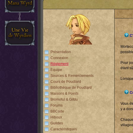
C'
Morteco
Présentation
possibl
Connexion
Pour jo
Règlement
étant s
Equipe
Sources & Remerciements
Lorsque
Cours de Poudlard
Bibliothèque de Poudlard
Co
Maisons & Points
Bromotul & Gifdu
Vous êt
Forums
y a don
BBCode
Hiboux
Chaque 
Guildes
villageo
Caractéristiques