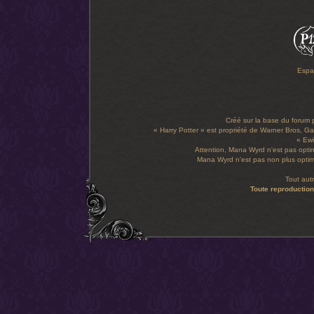
Espa
Créé sur la base du forum
« Harry Potter » est propriété de Warner Bros, Gal
« Ewi
Attention, Mana Wyrd n'est pas optim
Mana Wyrd n'est pas non plus optimi
Tout aut
Toute reproduction 