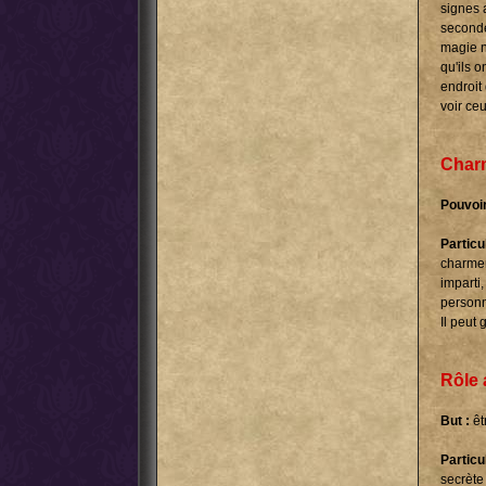
signes 
seconde
magie n
qu'ils 
endroit
voir ce
Char
Pouvoir
Particul
charmer
imparti
personn
Il peut 
Rôle
But :
êt
Particul
secrète