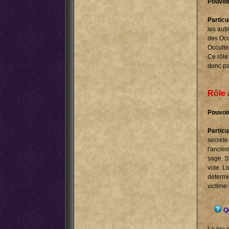
Pouvoir
Particul
les autr
des Occ
Occulte
Ce rôle
donc pa
Rôle 
Pouvoir
Particul
secrète 
l'ancie
sage. S
vote. L
détermin
victime
Qu