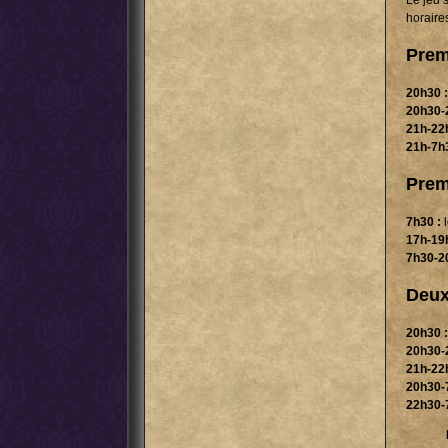
Le jeu s
horaire
Premi
20h30 :
20h30-
21h-22
21h-7h3
Premi
7h30 :
l
17h-19
7h30-2
Deux
20h30 :
20h30-
21h-22
20h30-
22h30-