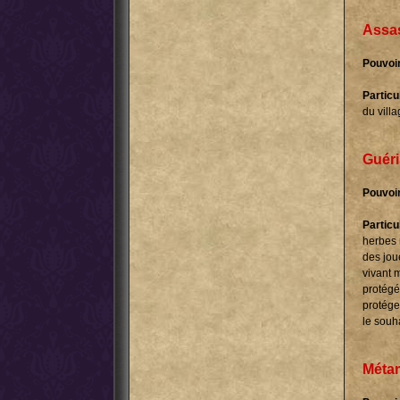
Assa
Pouvoir
Particul
du villa
Guéri
Pouvoir
Particul
herbes 
des jou
vivant 
protégé 
protéger
le souh
Méta