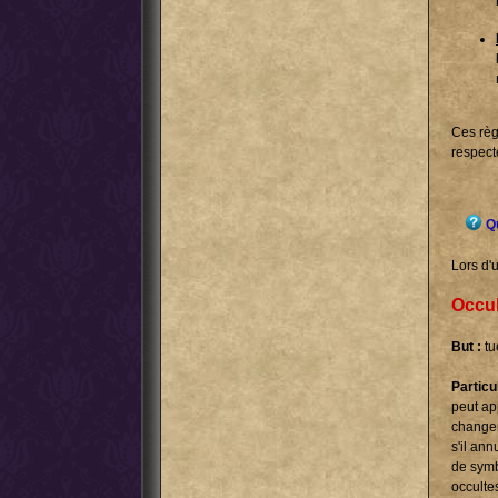
Ces règ
respect
Qu
Lors d'u
Occul
But :
tu
Particul
peut ap
changer
s'il ann
de symb
occulte