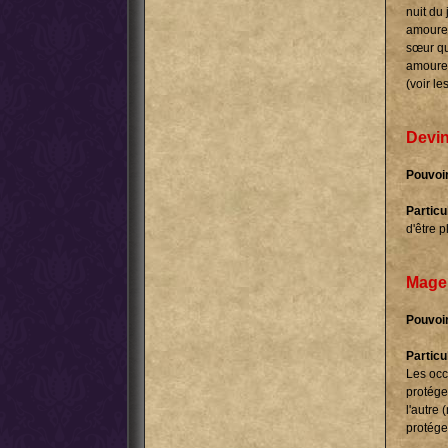
nuit du 
amoureu
sœur qu
amoureu
(voir le
Devi
Pouvoir
Particul
d'être 
Mage
Pouvoir
Particul
Les occ
protége
l'autre
protége