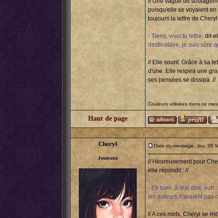
// Une vague de soulagement
puisqu'elle se voyaient en 
toujours la lettre de Cheryl 
- Tiens, voici ta lettre,
dit-e
destinataire, je suis sûre q
// Elle sourit. Grâce à sa l
d'une. Elle respira une gra
ses pensées se dissipa. //
Couleurs utilisées dans ce me
Haut de page
Cheryl
Date du message: Jeu. 05 M
Joueuse
// Heureusement pour Cher
elle répondit : //
- Eh bien, à vrai dire, euh
les auteurs n'avaient pas c
// A ces mots, Cheryl se mit