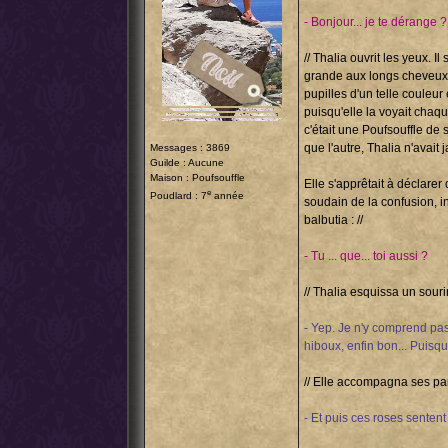
- Bonjour... je te dérange ?
// Thalia ouvrit les yeux. I
grande aux longs cheveux c
pupilles d'un telle couleur 
puisqu'elle la voyait chaqu
c'était une Poufsouffle de 
que l'autre, Thalia n'avait
Messages : 3869
Guilde : Aucune
Maison : Poufsouffle
Elle s'apprêtait à déclare
e
Poudlard : 7
année
soudain de la confusion, in
balbutia : //
- Tu ... que... toi aussi ?
// Thalia esquissa un souri
- Yep. Je n'y comprend pas
hiboux, enfin bon... Puisqu'
// Elle accompagna ses parol
- Et puis ces roses senten