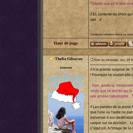
"Disons que ça te fera un 
// Et, contente du choix qu'
sait... //
Couleurs utilisées dans ce me
Haut de page
Thalia Gilsayan
Date du message: Jeu. 05 M
Joueuse
// A la grande surprise de Th
! Pourquoi ne voulait-elle 
- Non, garde-la. Finalement
voulu que ce soit toi qui la
une grosse catastrophe... T
// Les paroles de la jeune 
que l'une ou l'autre ne par
parvenue à son destinataire
calque sur sa décision... 
C'était joli. A l'image de la 