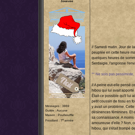
Joueuse
// Samedi matin. Jour de l
peuplée en cette heure mat
quelques heures de sommeil
Serdaigle, l'angoisse l'env
** Ne sois pas pessimiste, 
// A peine eut-elle pensé 
hibou qui lui avait apporté
Était-ce possible qu'il lui 
petit coussin de tissu en f
Messages : 3869
y avait un problème. Cette 
Guilde : Aucune
désinences féminines. Et el
Maison : Poufsouffle
sa connaissance. A moins q
e
Poudlard : 7
année
amoureuse d'elle ? Non, ce
hibou, qui s'était trompé de