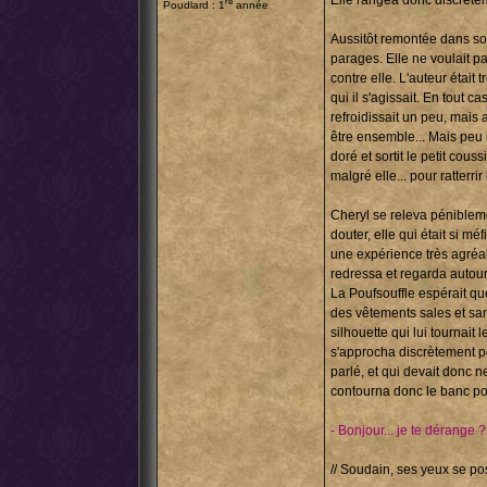
Elle rangea donc discrèteme
re
Poudlard : 1
année
Aussitôt remontée dans son 
parages. Elle ne voulait pas
contre elle. L'auteur était 
qui il s'agissait. En tout c
refroidissait un peu, mais a
être ensemble... Mais peu 
doré et sortit le petit cous
malgré elle... pour ratterr
Cheryl se releva pénibleme
douter, elle qui était si méf
une expérience très agréabl
redressa et regarda autour 
La Poufsouffle espérait que
des vêtements sales et san
silhouette qui lui tournait
s'approcha discrètement po
parlé, et qui devait donc ne
contourna donc le banc pour
- Bonjour... je te dérange ?
// Soudain, ses yeux se pos