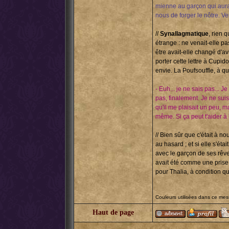
mienne au garçon qui aurait 
nous de forger le nôtre. V
//
Synallagmatique
, rien 
étrange : ne venait-elle pa
être avait-elle changé d'avi
porter cette lettre à Cupid
envie. La Poufsouffle, à qu
- Euh... je ne sais pas... J
pas, finalement. Je ne sui
qu'il me plaisait un peu, ma
même. Si ça peut t'aider à l
// Bien sûr que c'était à n
au hasard ; et si elle s'éta
avec le garçon de ses rêve
avait été comme une prise d
pour Thalia, à condition qu
Couleurs utilisées dans ce me
Haut de page