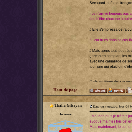
Secouant la tête et fronçant 
- Je n'arrive toujours pas 
lieu d'être chacune à notr
// Elle s'empressa de rajoute
"... car tu es dans ce cas-l
// Mais après tout, peut-ê
garçon en comptant les minu
avec une camarade de son 
tournure qui était loin d'êtr
Couleurs utilisées dans ce me
Haut de page
Thalia Gilsayan
Date du message: Mer. 04 M
Joueuse
- Moi non plus je n'étais j
évoqué maintes fois cet end
Mais maintenant, je compre