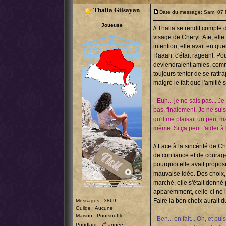
Thalia Gilsayan
Date du message: Sam. 07 
Joueuse
// Thalia se rendit compte d
visage de Cheryl. Aïe, elle
intention, elle avait en que
Raaah, c'était rageant. Pou
deviendraient amies, comme 
toujours tenter de se rattra
malgré le fait que l'amitié s
- Euh... je ne sais pas... J
pas, finalement. Je ne sui
qu'il me plaisait un peu, ma
même. Si ça peut t'aider à l
// Face à la sincérité de C
de confiance et de courage
pourquoi elle avait proposé ç
mauvaise idée. Des choix, 
marché, elle s'était donné
apparemment, celle-ci ne le 
Faire la bon choix aurait du
Messages : 3869
Guilde : Aucune
Maison : Poufsouffle
- Ben... en fait... Oh, et pu
e
Poudlard : 7
année