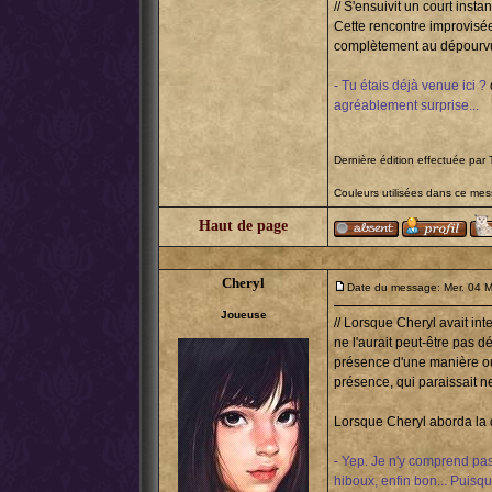
// S'ensuivit un court inst
Cette rencontre improvisée
complètement au dépourvu.
- Tu étais déjà venue ici ?
agréablement surprise...
Dernière édition effectuée par 
Couleurs utilisées dans ce me
Haut de page
Cheryl
Date du message: Mer. 04 M
Joueuse
// Lorsque Cheryl avait int
ne l'aurait peut-être pas dé
présence d'une manière o
présence, qui paraissait ne
Lorsque Cheryl aborda la qu
- Yep. Je n'y comprend pas
hiboux, enfin bon... Puisqu'