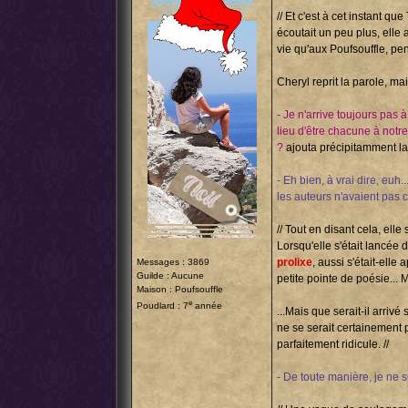
// Et c'est à cet instant qu
écoutait un peu plus, elle 
vie qu'aux Poufsouffle, pe
Cheryl reprit la parole, mai
- Je n'arrive toujours pas 
lieu d'être chacune à notre
?
ajouta précipitamment la 
- Eh bien, à vrai dire, euh
les auteurs n'avaient pas c
// Tout en disant cela, ell
Lorsqu'elle s'était lancée 
prolixe
, aussi s'était-ell
Messages : 3869
Guilde : Aucune
petite pointe de poésie... 
Maison : Poufsouffle
e
Poudlard : 7
année
...Mais que serait-il arrivé
ne se serait certainement p
parfaitement ridicule. //
- De toute manière, je ne su