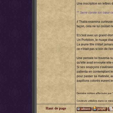
Une inscription en lettres d
**
Serre contre ton cœur ce 
// Thalia examina curieusem
façon, cela ne lui coûtait r
Et c'est avec un grand ét
Un Portoloin, le nuage étai
La jeune fille n'était jama
ce n'était pas si loin de l'e
Une pensée lui traversa subi
qu'elle avait envoyée elle-
Si ses soupçons s'avéraient
patienta en contemplant le
pour passer sa matinée, au
papillons colorés eurent l
Dernière édition effectuée par 
Couleurs utilisées dans ce me
Haut de page