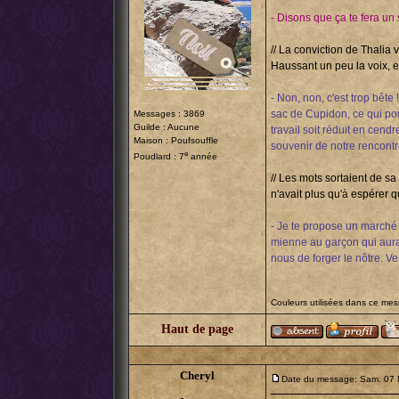
- Disons que ça te fera un
// La conviction de Thalia 
Haussant un peu la voix, el
- Non, non, c'est trop bête
sac de Cupidon, ce qui pou
Messages : 3869
Guilde : Aucune
travail soit réduit en cen
Maison : Poufsouffle
souvenir de notre rencontre
e
Poudlard : 7
année
// Les mots sortaient de sa 
n'avait plus qu'à espérer q
- Je te propose un march
mienne au garçon qui aurait 
nous de forger le nôtre. V
Couleurs utilisées dans ce me
Haut de page
Cheryl
Date du message: Sam. 07 