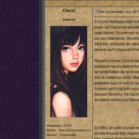
Cheryl
Date du message: Ven. 20 
Joueuse
// Le jour fatidique était e
jouer, où Cheryl serait enfi
case départ. En prenant son
sur ses vêtements. Heureus
déjà fort, redoubla de vit
deviner qu'il s'agissait d'u
N'osant y croire, Cheryl sai
quelques lignes étaient for
se sentit flattée de recevoi
elle la mettait en émoi. Ma
probable que ce soit lui qui
A moins qu'il n'ait pas reçu
fausses illusions. Ne sacha
en lettres dorées qui figurai
'
Messages : 2516
En effet, un petit coussin 
Guilde :
Special Circumstances
qu'elle trouvait trop migno
Maison : Poufsouffle