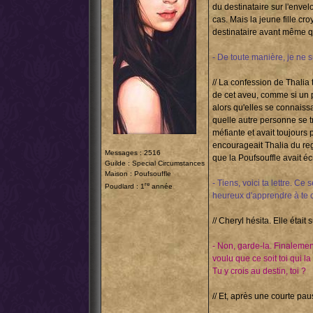
du destinataire sur l'envel
cas. Mais la jeune fille cr
destinataire avant même qu
- De toute manière, je ne su
// La confession de Thalia 
de cet aveu, comme si un poi
alors qu'elles se connaissa
quelle autre personne se trou
méfiante et avait toujours 
encourageait Thalia du regar
Messages : 2516
que la Poufsouffle avait écr
Guilde :
Special Circumstances
Maison : Poufsouffle
- Tiens, voici ta lettre. Ce
re
Poudlard : 1
année
heureux d'apprendre à te 
// Cheryl hésita. Elle était 
- Non, garde-la. Finalement
voulu que ce soit toi qui l
Tu y crois au destin, toi ?
// Et, après une courte paus