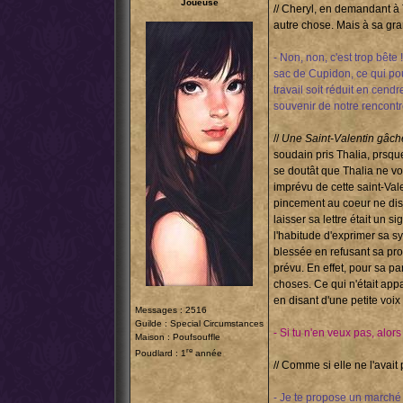
Joueuse
// Cheryl, en demandant à T
autre chose. Mais à sa gran
- Non, non, c'est trop bête
sac de Cupidon, ce qui pou
travail soit réduit en cen
souvenir de notre rencontre
//
Une Saint-Valentin gâc
soudain pris Thalia, prsque
se doutât que Thalia ne vo
imprévu de cette saint-Vale
pincement au coeur ne disp
laisser sa lettre était un si
l'habitude d'exprimer sa 
blessée en refusant sa pro
prévu. En effet, pour sa par
choses. Ce qui n'était appa
en disant d'une petite voix :
Messages : 2516
Guilde :
Special Circumstances
- Si tu n'en veux pas, alors
Maison : Poufsouffle
re
Poudlard : 1
année
// Comme si elle ne l'avait 
- Je te propose un marché 