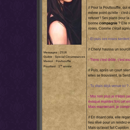
// Pour la Poufsouffle, qu
même point qu'elle - c'est-
refuser ! Ses plans pour l
bonne
compagnie
? Elle 
roses. Comme c'était agréab
- Et puis ces roses senten
// Cheryl haussa un sourcil
Messages : 2516
Guilde :
Special Circumstances
- Tiens c'est drôle, c'est e
Maison : Poufsouffle
re
Poudlard : 1
année
// Puis, après un court sil
elles se trouvaient, la Serd
- Tu étais déjà venue ici ?
- Moi non plus je n'étais j
évoqué maintes fois cet end
Mais maintenant, je compre
// En disant cela, elle reg
lieu rêvé pour un rendez-v
Mais qu'avait fait Cupidon ? 