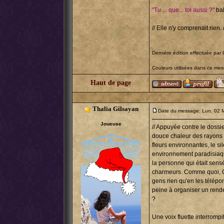
"Tu ... que... toi aussi ?"
bal
// Elle n'y comprenait rien. /
Dernière édition effectuée par 
Couleurs utilisées dans ce me
Haut de page
Thalia Gilsayan
Date du message: Lun. 02 
Joueuse
// Appuyée contre le dossie
douce chaleur des rayons d
fleurs environnantes, le s
environnement paradisiaqu
la personne qui était sens
charmeurs. Comme quoi, C
gens rien qu'en les télépo
peine à organiser un rend
?
Une voix fluette interrompi