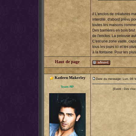
// L'enclos de créatures m
interdite, d'abord prévu p
toutes les maisons comment
Des barrières en bois brut 
de l'enclos. La pelouse aut
C'est une zone vaste, capa
tous les jours ici et les 
à la fontaine. Pour les plu
Haut de page
Katleen Makerley
Date du message: Lun. 06 M
Team RP
[Event : Des choc