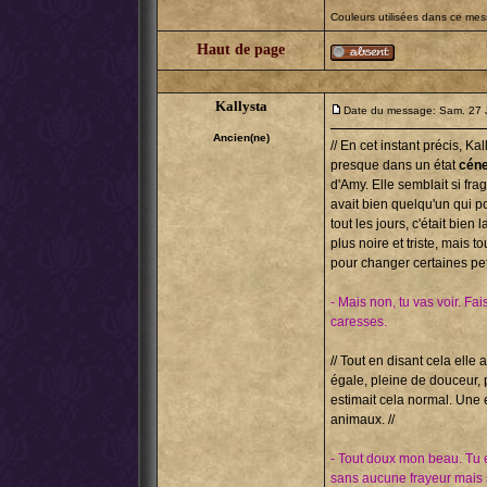
Couleurs utilisées dans ce me
Haut de page
Kallysta
Date du message: Sam. 27 
Ancien(ne)
// En cet instant précis, Ka
presque dans un état
céne
d'Amy. Elle semblait si frag
avait bien quelqu'un qui 
tout les jours, c'était bien
plus noire et triste, mais t
pour changer certaines pet
- Mais non, tu vas voir. F
caresses.
// Tout en disant cela elle 
égale, pleine de douceur, p
estimait cela normal. Une
animaux. //
- Tout doux mon beau. Tu 
sans aucune frayeur mais sa