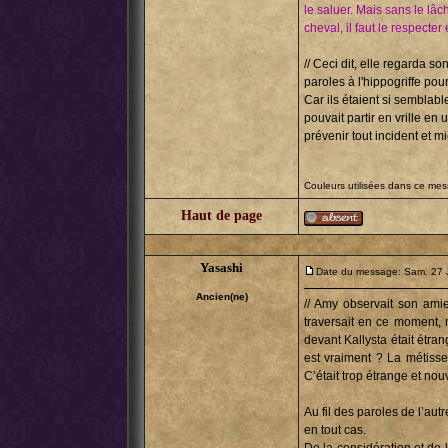
le saluer. Mais sans le lâ
cheval, il faut le respecter 
// Ceci dit, elle regarda s
paroles à l'hippogriffe pou
Car ils étaient si semblabl
pouvait partir en vrille en
prévenir tout incident et m
Couleurs utilisées dans ce me
Haut de page
Yasashi
Date du message: Sam. 27 
Ancien(ne)
// Amy observait son amie
traversait en ce moment, m
devant Kallysta était étra
est vraiment ? La métisse 
C’était trop étrange et nou
Au fil des paroles de l’autr
en tout cas.