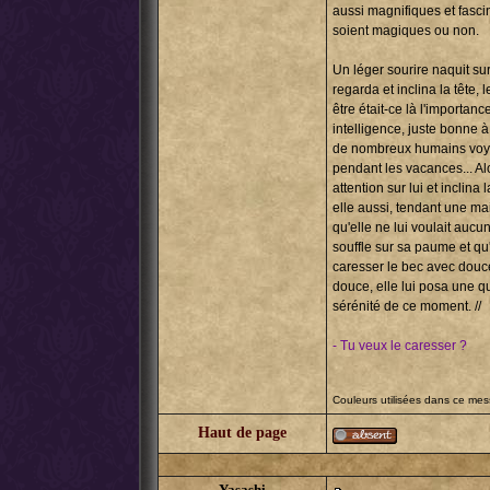
aussi magnifiques et fascin
soient magiques ou non.
Un léger sourire naquit sur
regarda et inclina la tête, 
être était-ce là l'importa
intelligence, juste bonne à
de nombreux humains voyai
pendant les vacances... Alo
attention sur lui et inclin
elle aussi, tendant une mai
qu'elle ne lui voulait aucu
souffle sur sa paume et qu'e
caresser le bec avec douceu
douce, elle lui posa une que
sérénité de ce moment. //
- Tu veux le caresser ?
Couleurs utilisées dans ce me
Haut de page
Yasashi