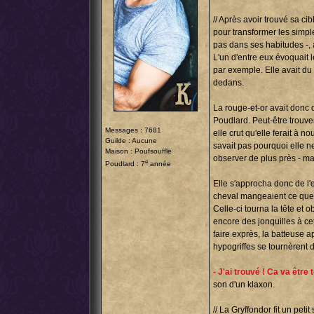
// Après avoir trouvé sa cib
pour transformer les simple
pas dans ses habitudes -, 
L'un d'entre eux évoquait 
par exemple. Elle avait du
dedans.
La rouge-et-or avait donc 
Poudlard. Peut-être trouver
Messages : 7681
elle crut qu'elle ferait à n
Guilde : Aucune
savait pas pourquoi elle ne
Maison : Poufsouffle
observer de plus près - mai
e
Poudlard : 7
année
Elle s'approcha donc de l'
cheval mangeaient ce que l
Celle-ci tourna la tête et 
encore des jonquilles à cet
faire exprès, la batteuse 
hypogriffes se tournèrent d
- J'ai trouvé ! Ca va être 
son d'un klaxon.
// La Gryffondor fit un pet