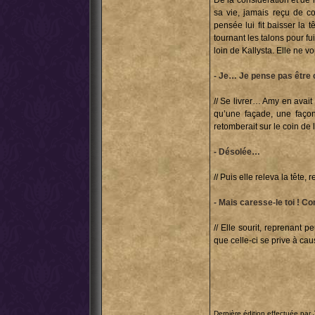
De la considération et de l
sa vie, jamais reçu de co
pensée lui fit baisser la t
tournant les talons pour fui
loin de Kallysta. Elle ne vo
- Je… Je pense pas être 
// Se livrer… Amy en avait 
qu’une façade, une façon
retomberait sur le coin de l
- Désolée…
// Puis elle releva la tête,
- Mais caresse-le toi ! C
// Elle sourit, reprenant 
que celle-ci se prive à ca
Dernière édition effectuée par