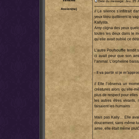
Date du message: Jeu. 25 J
Ancien(ne)
// Le silence s’infiltrait 
yeux bleu quittèrent le vag
Kallysta.
Amy cligna des yeux quelqu
toutes les deux dans le m
qu’elle avait oublié ce dét
L’autre Poufsouffle tendit 
ci avait peur que son amie
l’animal. L’orpheline baiss
- Il va partir si je m’app
// Elle l’observa un momen
créatures alors qu’elle-m
plus de respect pour elle
les autres êtres vivants,
faisaient les humains…
Mais pas Kally… Elle avait 
doucement, sans même lui 
amie, elle était même plutô