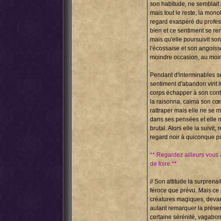
son habitude, ne semblait 
mais tout le reste, la mono
regard exaspéré du profess
bien et ce sentiment se ren
mais qu'elle poursuivit so
l'écossaise et son angoisse
moindre occasion, au moin
Pendant d'interminables sec
sentiment d'abandon vint lui
corps échapper à son cont
la raisonna, calma son cœu
rattraper mais elle ne se m
dans ses pensées et elle ne
brutal. Alors elle la suivit
regard noir à quiconque po
** Regardez ailleurs vous a
de foire.**
// Son attitude la surprena
féroce que prévu. Mais ce n
créatures magiques, devant 
autant remarquer la présen
certaine sérénité, vagabond