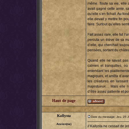
même. Toute sa vie, elle 
avait gagné cette amie, sa
qu’elle s’en fichait. Au fo
elle devait y mettre fin p
faire. Surtout qu’elles semb
Fait assez rare, elle fut l’
percuta un élève de sa mai
d’elle, qui cherchait touj
pensées, sortant du châte
Quand elle ne savait pas 
calmes et tranquilles, où
entendant les piaillements
magiques, et arrêta d’avanc
les créatures en laissant
majestueux… Mais elle n’
d’être assez patiente et po
Haut de page
Kallysta
Date du message: Jeu. 25 J
Ancien(ne)
// Kallysta ne cessait de j