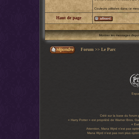
Couleurs utilisées dans ce me
Haut de page
Montrer les messages depu
Forum
>>
Le Parc
Espa
Créé sur la base du forum
« Harry Potter » est propriété de Warner Bros, Gal
« Ewi
Attention, Mana Wyrd n'est pas optim
Mana Wyrd n'est pas non plus optimi