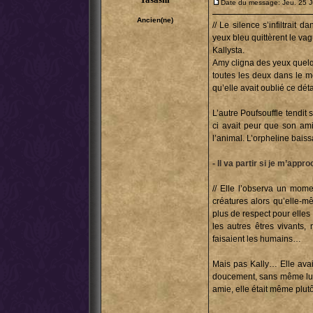
Date du message: Jeu. 25 J
Ancien(ne)
// Le silence s’infiltrait 
yeux bleu quittèrent le vag
Kallysta.
Amy cligna des yeux quelqu
toutes les deux dans le m
qu’elle avait oublié ce dét
L’autre Poufsouffle tendit 
ci avait peur que son amie
l’animal. L’orpheline baiss
- Il va partir si je m’app
// Elle l’observa un momen
créatures alors qu’elle-m
plus de respect pour elle
les autres êtres vivants,
faisaient les humains…
Mais pas Kally… Elle avait 
doucement, sans même lui 
amie, elle était même plutô