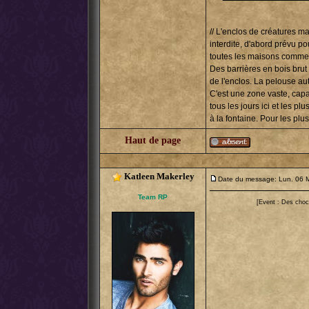
// L'enclos de créatures m
interdite, d'abord prévu p
toutes les maisons comment
Des barrières en bois brut 
de l'enclos. La pelouse aut
C'est une zone vaste, capa
tous les jours ici et les 
à la fontaine. Pour les plu
Haut de page
Katleen Makerley
Date du message: Lun. 06 M
Team RP
[Event : Des choc