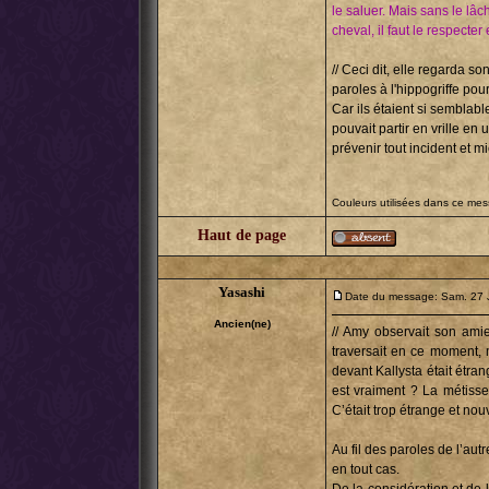
le saluer. Mais sans le lâ
cheval, il faut le respecter 
// Ceci dit, elle regarda s
paroles à l'hippogriffe pou
Car ils étaient si semblabl
pouvait partir en vrille en
prévenir tout incident et m
Couleurs utilisées dans ce me
Haut de page
Yasashi
Date du message: Sam. 27 
Ancien(ne)
// Amy observait son amie
traversait en ce moment, m
devant Kallysta était étra
est vraiment ? La métisse 
C’était trop étrange et nou
Au fil des paroles de l’autr
en tout cas.