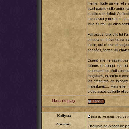
même. Toute sa vie, elle 
avait gagné cette amie, sa
qu’elle s’en fichait. Au fo
elle devait y mettre fin p
faire. Surtout qu’elles semb
Fait assez rare, elle fut l’
percuta un élève de sa mai
d’elle, qui cherchait touj
pensées, sortant du châte
Quand elle ne savait pas 
calmes et tranquilles, où
entendant les piaillements
magiques, et arrêta d’avanc
les créatures en laissant
majestueux… Mais elle n’
d’être assez patiente et po
Haut de page
Kallysta
Date du message: Jeu. 25 J
Ancien(ne)
// Kallysta ne cessait de j