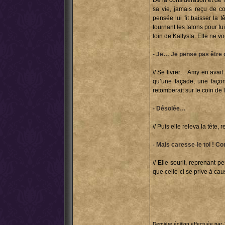
De la considération et de l
sa vie, jamais reçu de co
pensée lui fit baisser la t
tournant les talons pour fui
loin de Kallysta. Elle ne vo
- Je… Je pense pas être 
// Se livrer… Amy en avait 
qu’une façade, une façon
retomberait sur le coin de l
- Désolée…
// Puis elle releva la tête,
- Mais caresse-le toi ! C
// Elle sourit, reprenant 
que celle-ci se prive à ca
Dernière édition effectuée par