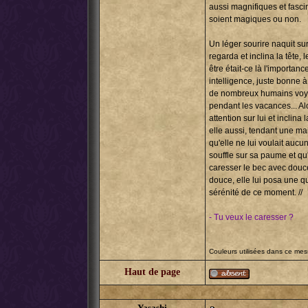
aussi magnifiques et fascin
soient magiques ou non.
Un léger sourire naquit sur
regarda et inclina la tête, 
être était-ce là l'importa
intelligence, juste bonne à
de nombreux humains voyai
pendant les vacances... Alo
attention sur lui et inclin
elle aussi, tendant une mai
qu'elle ne lui voulait aucu
souffle sur sa paume et qu'e
caresser le bec avec douceu
douce, elle lui posa une que
sérénité de ce moment. //
- Tu veux le caresser ?
Couleurs utilisées dans ce me
Haut de page
Yasashi