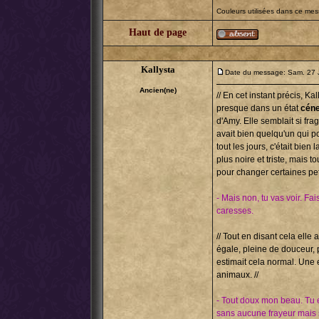
Couleurs utilisées dans ce me
Haut de page
Kallysta
Date du message: Sam. 27 
Ancien(ne)
// En cet instant précis, Ka
presque dans un état
céne
d'Amy. Elle semblait si frag
avait bien quelqu'un qui 
tout les jours, c'était bien
plus noire et triste, mais t
pour changer certaines pet
- Mais non, tu vas voir. F
caresses.
// Tout en disant cela elle 
égale, pleine de douceur, p
estimait cela normal. Une
animaux. //
- Tout doux mon beau. Tu 
sans aucune frayeur mais sa