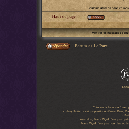
Couleurs utilisées dans ce me
Haut de page
Montrer les messages depu
Forum
>>
Le Parc
Espa
Créé sur la base du forum
« Harry Potter » est propriété de Warner Bros, Gal
« Ewi
Attention, Mana Wyrd n'est pas optim
Mana Wyrd n'est pas non plus optimi