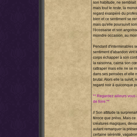
son habitude, ne semblait 
mais tout le reste, la mono
regard exaspéré du profess
bien et ce sentiment se ren
mais qu'elle poursuivit so
l'écossaise et son angoisse
moindre occasion, au moin
Pendant d'interminables sec
sentiment d'abandon vint lui
corps échapper à son cont
la raisonna, calma son cœu
rattraper mais elle ne se m
dans ses pensées et elle ne
brutal. Alors elle la suivit
regard noir à quiconque po
** Regardez ailleurs vous a
de foire.**
// Son attitude la surprena
féroce que prévu. Mais ce n
créatures magiques, devant 
autant remarquer la présen
certaine sérénité, vagabond