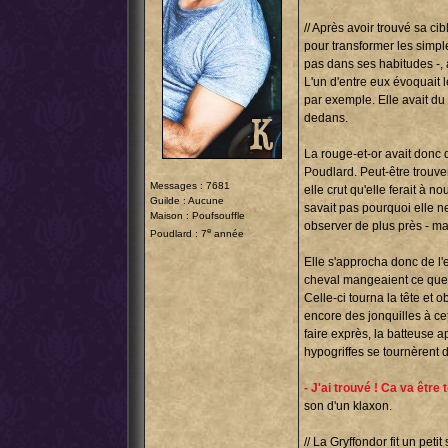
// Après avoir trouvé sa cib
pour transformer les simple
pas dans ses habitudes -, 
L'un d'entre eux évoquait 
par exemple. Elle avait du
dedans.
La rouge-et-or avait donc 
Poudlard. Peut-être trouver
Messages : 7681
elle crut qu'elle ferait à n
Guilde : Aucune
savait pas pourquoi elle ne
Maison : Poufsouffle
observer de plus près - mai
e
Poudlard : 7
année
Elle s'approcha donc de l'
cheval mangeaient ce que l
Celle-ci tourna la tête et 
encore des jonquilles à cet
faire exprès, la batteuse 
hypogriffes se tournèrent d
- J'ai trouvé ! Ca va être 
son d'un klaxon.
// La Gryffondor fit un pet