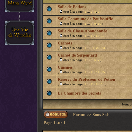
Salle de Potions
[
Aller à la page:
1
...
7
,
8
,
9
]
Salle Commune de Poufsouffle
[
Aller à la page:
1
...
8
,
9
,
10
]
Salle de Classe Abandonnée
[
Aller à la page:
1
...
11
,
12
,
13
]
Cachots
[
Aller à la page:
1
...
21
,
22
,
23
]
Cachot de Serpentard
[
Aller à la page:
1
...
5
,
6
,
7
]
Cuisines
[
Aller à la page:
1
...
13
,
14
,
15
]
Réserve du Professeur de Potion
[
Aller à la page:
1
...
11
,
12
,
13
]
La Chambre des Secrets
Montrer
Forum
>>
Sous-Sols
Page
1
sur
1