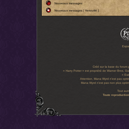
Nouveaux messages
Nouveaux messages [ Verrouillé ]
Espa
Créé sur la base du forum
« Harry Potter » est propriété de Warner Bros, Gal
« Ewi
Attention, Mana Wyrd n'est pas optim
Mana Wyrd n'est pas non plus optimi
Tout aut
Toute reproduction 