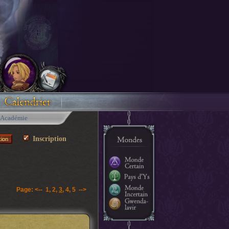
Académie
Inscription
Page:
<--
1
,
2
,
3
,
4
,
5
-->