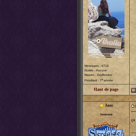
Messages : 4719
Guilde : Aucune
Maison : Gryffondor
e
Poudlard : 7
année
Haut de page
Jazz
Joueuse
ça
__