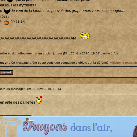
ur tous les wyrdiens !
ue
le vent de la lande et le pouvoir des graphèmes vous accompagnent !
tiés !
ik,
20.11.16
ADAAAAAAAAAAAAAAAAAAAAAAAAAAAAAM
nière édition effectuée par un ancien joueur (Dim. 20 Nov 2016, 19:08) ; édité 1 fois
ention :
Ce message a été posté sous une contrainte d'objets qui l'a déformé.
Afficher le message
Date du message: Dim. 20 Nov 2016, 19:14
en jette des paillettes
_______________