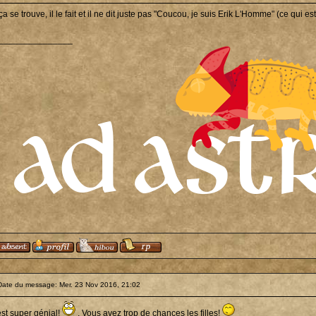
ça se trouve, il le fait et il ne dit juste pas "Coucou, je suis Erik L'Homme" (ce qui e
_______________
Date du message: Mer. 23 Nov 2016, 21:02
est super génial!
. Vous avez trop de chances les filles!