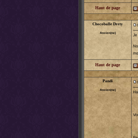
Haut de page
Chocoballe Drety
Ancien(ne)
Je 
No
mo
Haut de page
Pandi
Ancien(ne)
Ha
Vo
Pa