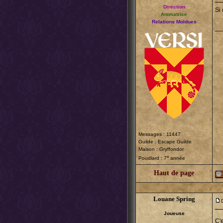
Direction
Si 
Animatrice
Relations Moldues
__
Messages : 11447
Guilde :
Escape Guilde
Maison : Gryffondor
e
Poudlard : 7
année
Haut de page
Louane Spring
Joueuse
C'