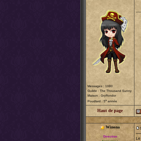
__
Messages : 1080
Guilde :
The Thousand Sunny
Maison : Gryffondor
e
Poudlard : 5
année
Haut de page
Winona
Direction
Le