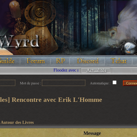
Floodez avec nous !
Mot de passe :
Automatique :
oiles] Rencontre avec Erik L'Homme
>
Autour des Livres
Message