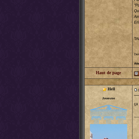
"Po
Q
Ami
Er
T
Der
Att
Haut de page
Hell
Joueuse
ça 
__