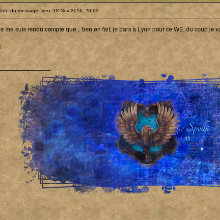
Date du message: Ven. 18 Nov 2016, 20:03
 je me suis rendu compte que... ben en fait, je pars à Lyon pour ce WE, du coup je 
_______________