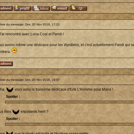
Date du message: Dim. 20 Nov 2016, 17:21
l'ai rencontré avec Luna Coal et Pandi !
us avons même une dédicace pour les Wyrdiens, et c'est actuellement Pandi qui la
ntrera.
Date du message: Dim. 20 Nov 2016, 19:07
ha,
voici voila la troisième dédicace d'Erik L'Homme pour Mana !
Spoiler :
us êtes
impatients hein ?
Spoiler :
rce
que la photo est nulle et l'écriture assez petite: