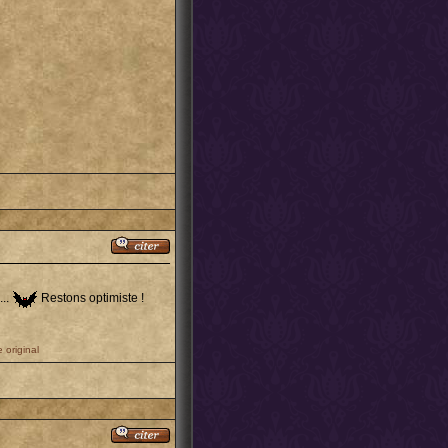
...
Restons optimiste !
 original