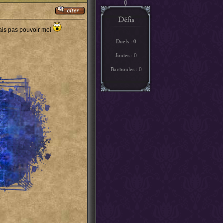
vais pas pouvoir moi
Duels : 0
Joutes : 0
Bavboules : 0