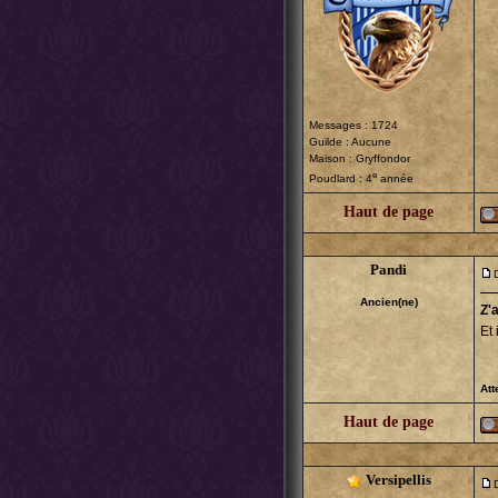
Messages : 1724
Guilde : Aucune
Maison : Gryffondor
e
Poudlard : 4
année
Haut de page
Pandi
Ancien(ne)
Z'
Et 
Att
Haut de page
Versipellis