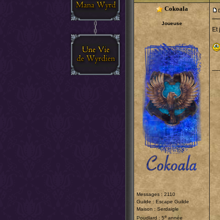
Cokoala
Joueuse
Et
__
Messages : 2110
Guilde :
Escape Guilde
Maison : Serdaigle
e
Poudlard : 5
année