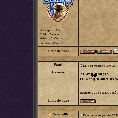
Messages : 1724
Guilde : Aucune
Maison : Gryffondor
e
Poudlard : 4
année
Haut de page
Pandi
Date du message: Dim. 20 
Ancien(ne)
Z'avez
vu ça ?
Et il a dit qu'il jetterai un c
Attention :
Ce message a été po
Haut de page
Versipellis
Date du message: Mer. 23 N