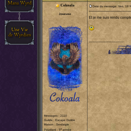
Cokoala
Date du message: Ven. 18 
Joueuse
Et je me suis rendu compte
_________________
Messages : 2110
Guilde :
Escape Guilde
Maison : Serdaigle
e
Poudlard : 5
année