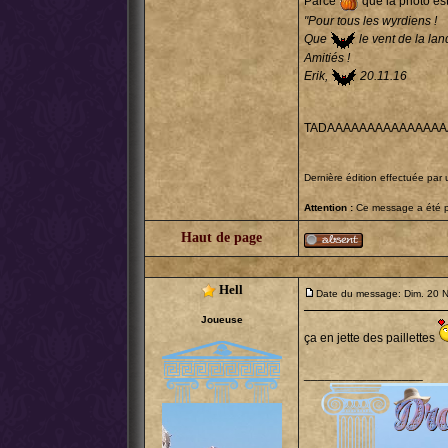
Parce
que la photo est 
"Pour tous les wyrdiens !
Que
le vent de la la
Amitiés !
Erik,
20.11.16
TADAAAAAAAAAAAAAA
Dernière édition effectuée par 
Attention :
Ce message a été po
Haut de page
Hell
Date du message: Dim. 20 
Joueuse
ça en jette des paillettes
_________________