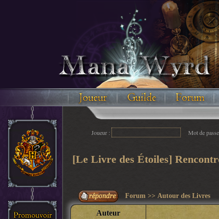
Floodez avec n
Joueur :
Mot de passe
[Le Livre des Étoiles] Rencon
Forum
>>
Autour des Livres
Auteur