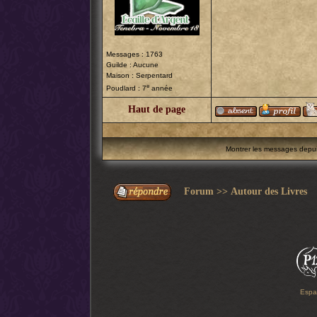
Messages : 1763
Guilde : Aucune
Maison : Serpentard
e
Poudlard : 7
année
Haut de page
Montrer les messages depu
Forum
>>
Autour des Livres
Espa