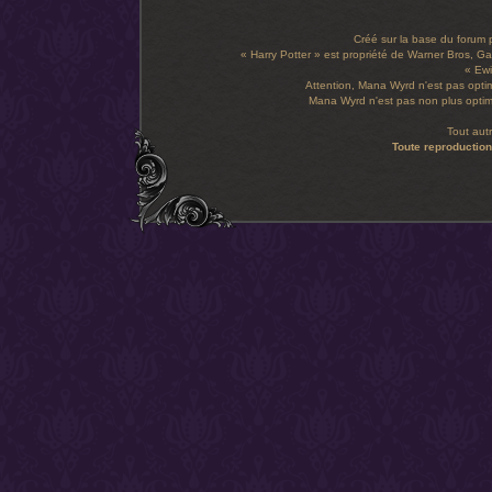
Créé sur la base du forum
« Harry Potter » est propriété de Warner Bros, Gal
« Ewi
Attention, Mana Wyrd n'est pas optim
Mana Wyrd n'est pas non plus optimi
Tout aut
Toute reproduction 