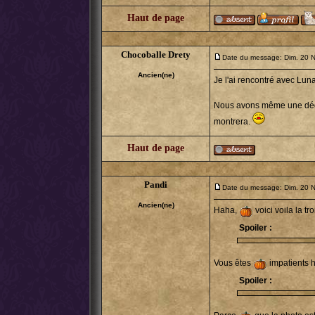
Haut de page
Chocoballe Drety
Date du message: Dim. 20 
Ancien(ne)
Je l'ai rencontré avec Luna
Nous avons même une dédic
montrera.
Haut de page
Pandi
Date du message: Dim. 20 
Ancien(ne)
Haha,
voici voila la 
Spoiler :
Vous êtes
impatients h
Spoiler :