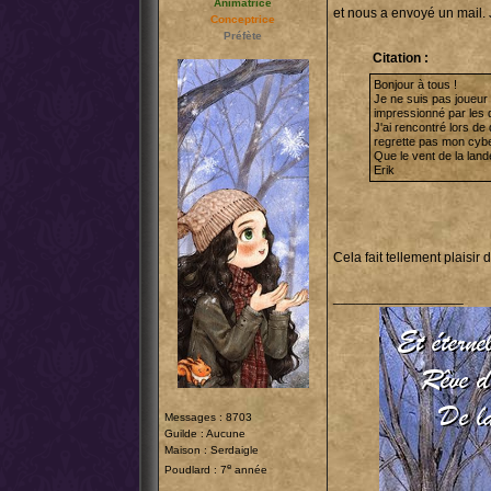
Animatrice
et nous a envoyé un mail.
Conceptrice
Préfète
Citation :
Bonjour à tous !
Je ne suis pas joueur a
impressionné par les d
J'ai rencontré lors de
regrette pas mon cyb
Que le vent de la lan
Erik
Cela fait tellement plaisi
_________________
Messages : 8703
Guilde : Aucune
Maison : Serdaigle
e
Poudlard : 7
année