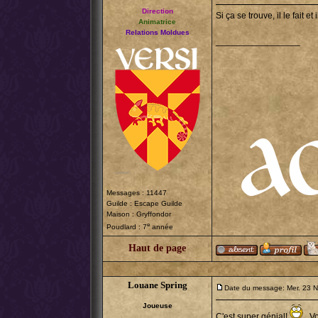
Direction
Si ça se trouve, il le fait 
Animatrice
Relations Moldues
_________________
Messages : 11447
Guilde :
Escape Guilde
Maison : Gryffondor
e
Poudlard : 7
année
Haut de page
Louane Spring
Date du message: Mer. 23 N
Joueuse
C'est super génial!
. V