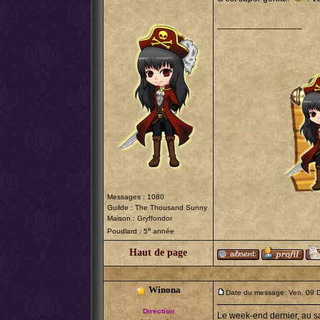
_________________
Messages : 1080
Guilde :
The Thousand Sunny
Maison : Gryffondor
e
Poudlard : 5
année
Haut de page
Winona
Date du message: Ven. 09 
Direction
Le week-end dernier, au sa