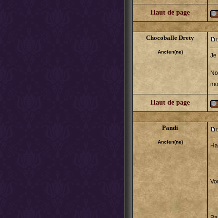
Haut de page
Chocoballe Drety
Ancien(ne)
Je 
No
mo
Haut de page
Pandi
Ancien(ne)
Ha
Vo
Pa