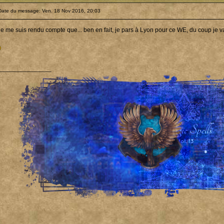
Date du message: Ven. 18 Nov 2016, 20:03
 je me suis rendu compte que... ben en fait, je pars à Lyon pour ce WE, du coup je 
_______________