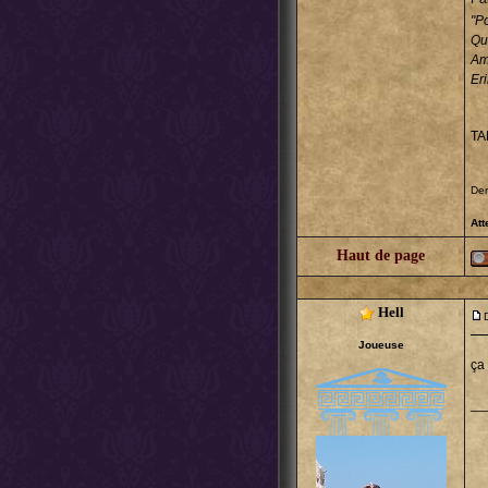
"Po
Q
Ami
Er
T
Der
Att
Haut de page
Hell
Joueuse
ça 
__