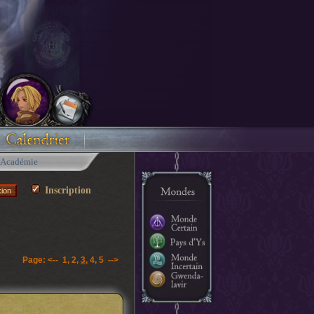
Académie
Inscription
Page:
<--
1
,
2
,
3
,
4
,
5
-->