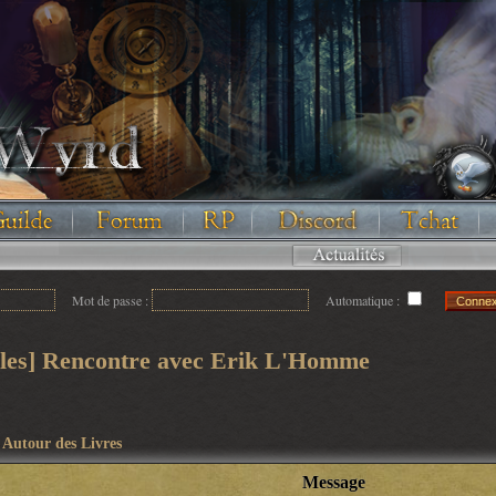
Floodez avec nous !
Mot de passe :
Automatique :
oiles] Rencontre avec Erik L'Homme
>
Autour des Livres
Message