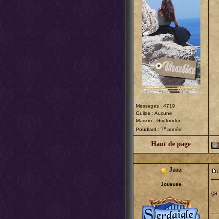
Messages : 4719
Guilde : Aucune
Maison : Gryffondor
e
Poudlard : 7
année
Haut de page
Jazz
Joueuse
ça
__