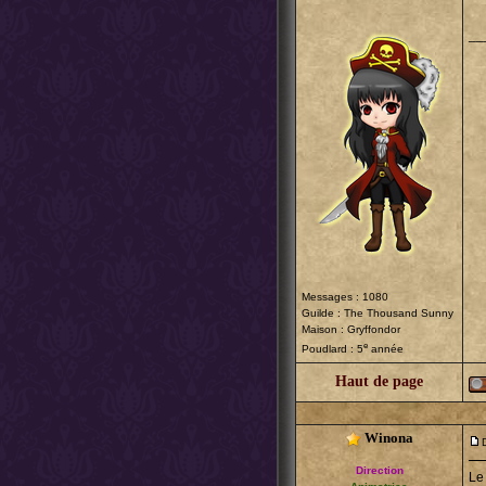
__
Messages : 1080
Guilde :
The Thousand Sunny
Maison : Gryffondor
e
Poudlard : 5
année
Haut de page
Winona
Direction
Le