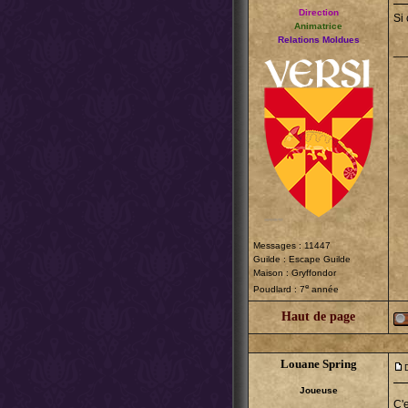
Direction
Si 
Animatrice
Relations Moldues
__
Messages : 11447
Guilde :
Escape Guilde
Maison : Gryffondor
e
Poudlard : 7
année
Haut de page
Louane Spring
Joueuse
C'