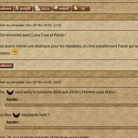
Date du message: Dim. 20 Nov 2016, 17:21
l'ai rencontré avec Luna Coal et Pandi !
us avons même une dédicace pour les Wyrdiens, et c'est actuellement Pandi qui la
ntrera.
Date du message: Dim. 20 Nov 2016, 19:07
ha,
voici voila la troisième dédicace d'Erik L'Homme pour Mana !
Spoiler :
us êtes
impatients hein ?
Spoiler :
rce
que la photo est nulle et l'écriture assez petite: