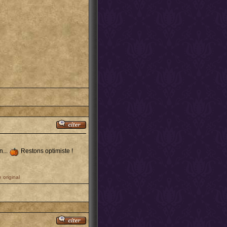
n...
Restons optimiste !
 original