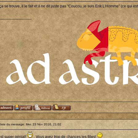
ça se trouve, il le fait et il ne dit juste pas "Coucou, je suis Erik L'Homme" (ce qui e
_______________
Date du message: Mer. 23 Nov 2016, 21:02
est super génial!
. Vous avez trop de chances les filles!