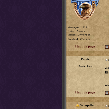
Messages : 1724
Guilde : Aucune
Maison : Gryffondor
e
Poudlard : 4
année
Haut de page
Pandi
Ancien(ne)
Z'
Et 
Att
Haut de page
Versipellis