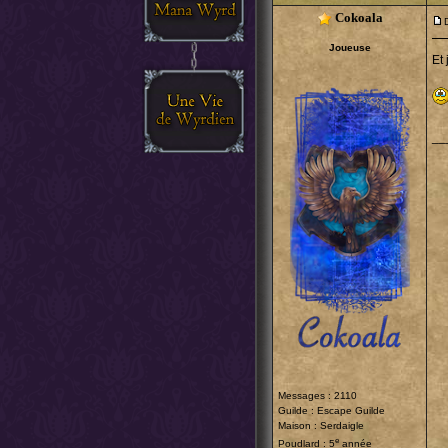
Cokoala
Joueuse
Et
__
Messages : 2110
Guilde :
Escape Guilde
Maison : Serdaigle
e
Poudlard : 5
année