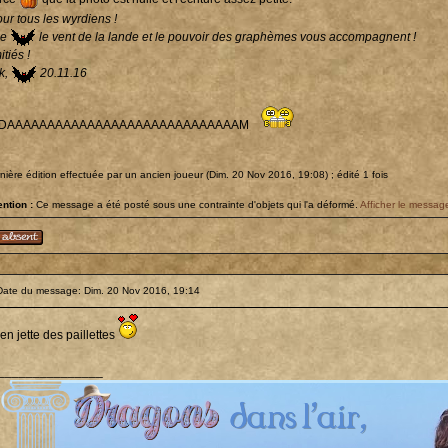
ur tous les wyrdiens !
ue
le vent de la lande et le pouvoir des graphèmes vous accompagnent !
tiés !
ik,
20.11.16
ADAAAAAAAAAAAAAAAAAAAAAAAAAAAAAM
nière édition effectuée par un ancien joueur (Dim. 20 Nov 2016, 19:08) ; édité 1 fois
ention :
Ce message a été posté sous une contrainte d'objets qui l'a déformé.
Afficher le message
Date du message: Dim. 20 Nov 2016, 19:14
en jette des paillettes
_______________