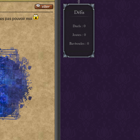
vais pas pouvoir moi
Duels : 0
Joutes : 0
Bavboules : 0