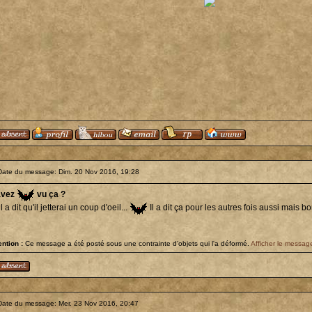
Date du message: Dim. 20 Nov 2016, 19:28
avez
vu ça ?
il a dit qu'il jetterai un coup d'oeil...
Il a dit ça pour les autres fois aussi mais bo
ention :
Ce message a été posté sous une contrainte d'objets qui l'a déformé.
Afficher le message
Date du message: Mer. 23 Nov 2016, 20:47