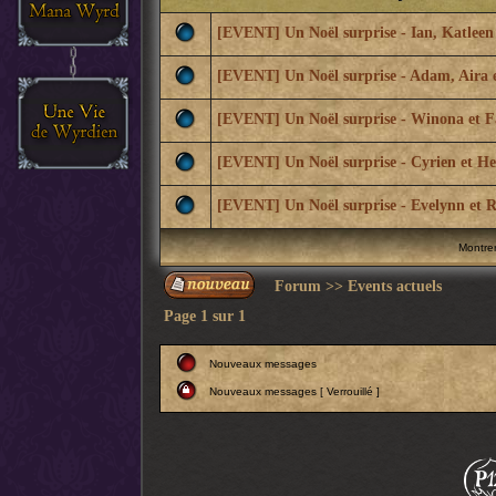
[EVENT] Un Noël surprise - Ian, Katleen
[EVENT] Un Noël surprise - Adam, Aira e
[EVENT] Un Noël surprise - Winona et F
[EVENT] Un Noël surprise - Cyrien et He
[EVENT] Un Noël surprise - Evelynn et R
Montrer
Forum
>>
Events actuels
Page
1
sur
1
Nouveaux messages
Nouveaux messages [ Verrouillé ]