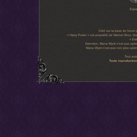
Espa
Créé sur la base du forum
« Harry Potter » est propriété de Warner Bros, Gal
« Ewi
Attention, Mana Wyrd n'est pas optim
Mana Wyrd n'est pas non plus optimi
Tout aut
Toute reproduction 